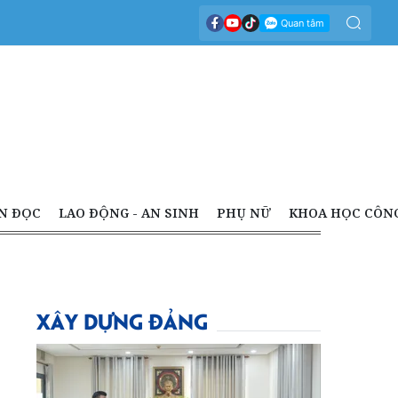
N ĐỌC
LAO ĐỘNG - AN SINH
PHỤ NỮ
KHOA HỌC CÔN
XÂY DỰNG ĐẢNG