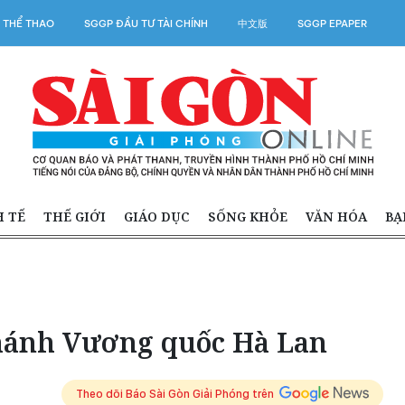
 THỂ THAO
SGGP ĐẦU TƯ TÀI CHÍNH
中文版
SGGP EPAPER
H TẾ
THẾ GIỚI
GIÁO DỤC
SỐNG KHỎE
VĂN HÓA
BẠ
hánh Vương quốc Hà Lan
Theo dõi Báo Sài Gòn Giải Phóng trên