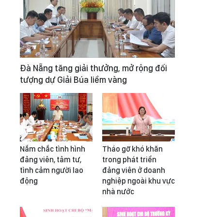
Đà Nẵng tăng giải thưởng, mở rộng đối
tượng dự Giải Búa liềm vàng
Nắm chắc tình hình
Tháo gỡ khó khăn
đảng viên, tâm tư,
trong phát triển
tình cảm người lao
đảng viên ở doanh
động
nghiệp ngoài khu vực
nhà nước