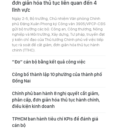
đơn giản hóa thủ tục liên quan đến 4
lĩnh vực
Ngày 2-5, Bộ trưởng, Chủ nhiệm Văn phòng Chính
phủ Đặng Xuân Phong ký Công văn 3905/VPCP-CĐS
gửi bộ trưởng các bộ: Công an, Công thương, Nông
nghiệp và Môi trường, Xây dựng, Tư pháp, truyền đạt
ý kiến chỉ đạo của Thủ tướng Chính phủ về việc tiếp
tục rà soát để cắt giảm, đơn giản hóa thủ tục hành
chính (TTHC).
“Đo” cán bộ bằng kết quả công việc
Công bố thành lập 10 phường của thành phố
Đồng Nai
Chính phủ ban hành 8 nghị quyết cắt giảm,
phân cấp, đơn giản hóa thủ tục hành chính,
điều kiện kinh doanh
TPHCM ban hành tiêu chí KPIs để đánh giá
cán bộ