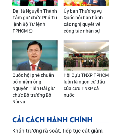
Đại tá Nguyễn Thành
Ủy ban Thường vụ
Tâm giữ chức Phó Tư
Quốc hội ban hành
lệnh Bộ Tư lệnh
các nghị quyết về
TPHCM
công tác nhân sự
Quốc hội phê chuẩn
Hội Cựu TNXP TPHCM
bổ nhiệm ông
luôn là ngọn cờ đầu
Nguyễn Tiến Hải giữ
của cựu TNXP cả
chức Bộ trưởng Bộ
nước
Nội vụ
CẢI CÁCH HÀNH CHÍNH
Khẩn trương rà soát, tiếp tục cắt giảm,