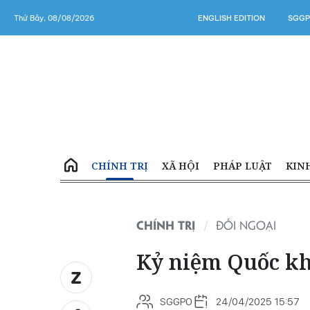
Thứ Bảy, 08/08/2026
ENGLISH EDITION
SGGP
CHÍNH TRỊ
XÃ HỘI
PHÁP LUẬT
KIN
CHÍNH TRỊ
ĐỐI NGOẠI
Kỷ niệm Quốc k
SGGPO
24/04/2025 15:57