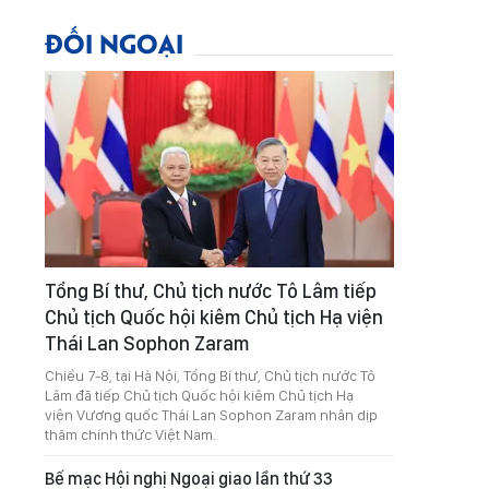
ĐỐI NGOẠI
Tổng Bí thư, Chủ tịch nước Tô Lâm tiếp
Chủ tịch Quốc hội kiêm Chủ tịch Hạ viện
Thái Lan Sophon Zaram
Chiều 7-8, tại Hà Nội, Tổng Bí thư, Chủ tịch nước Tô
Lâm đã tiếp Chủ tịch Quốc hội kiêm Chủ tịch Hạ
viện Vương quốc Thái Lan Sophon Zaram nhân dịp
thăm chính thức Việt Nam.
Bế mạc Hội nghị Ngoại giao lần thứ 33