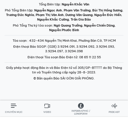
Tổng Biên tập:
Nguyễn Khắc Văn
Phó Tổng Biên tập:
Nguyễn Ngọc Anh
,
Phạm Văn Trường
,
Bùi Thị Hồng Sương
,
Trương Đức Nghĩa
,
Phạm Thị Vân Anh
,
Dương Văn Quang
,
Nguyễn Đức Hiển
,
Nguyễn Khắc Cường
,
Trần Gia Bảo
Phó Tổng Thư ký tòa soạn:
Ngô Quang Trưởng
,
Nguyễn Chiến Dũng
,
Nguyễn Phước Bình
Tòa soạn
: 432-434 Nguyễn Thị Minh Khai, Phường Bàn Cờ, TP.HCM
Điện thoại Báo SGGP
: (028) 3.9294.091, 3.9294.092, 3.9294.093,
3.9294.097, 3.9294.098
Điện thoại Tòa soạn Báo Điện tử
: 08 65 11 22 55
Giấy phép hoạt động Báo in và Báo Điện tử số 305/GP-BTTTT do Bộ Thông
tin và Truyền thông cấp ngày 28-8-2023.
© Bản quyền Báo SÀI GÒN GIẢI PHÓNG.
INFOGRAPHIC /
CHUYÊN MỤC
VIDEO
PODCAST
LONGFORM