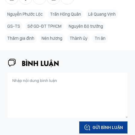
Nguyễn Phước Lộc
Trần Hồng Quân
Lê Quang Vịnh
GS-TS
Sở GD-ĐT TPHCM
Nguyên Bộ trưởng
Thăm gia đình
Nén hương
Thành ủy
Tri ân
BÌNH LUẬN
GỬI BÌNH LUẬN