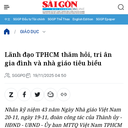
中文
SGGP Đầu tư Tài chính
SGGP Thể Thao
English Edition
SGGP Epaper
GIÁO DỤC
Lãnh đạo TPHCM thăm hỏi, tri ân
gia đình và nhà giáo tiêu biểu
SGGPO
19/11/2025 04:50
Nhân kỷ niệm 43 năm Ngày Nhà giáo Việt Nam
20-11, ngày 19-11, đoàn công tác của Thành ủy -
HĐND - UBND - Ủy ban MTTQ Việt Nam TPHCM