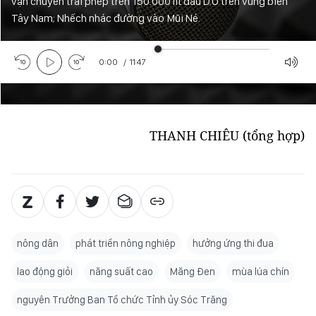
vận chuyển trái phép trên 150.000 lít dầu D.O trên vùng biển
Tây Nam; Nhếch nhác đường vào Mũi Né.
0:00
/
11:47
THANH CHIÊU (tổng hợp)
nông dân
phát triển nông nghiệp
hưởng ứng thi đua
lao động giỏi
năng suất cao
Măng Đen
mùa lúa chín
nguyên Trưởng Ban Tổ chức Tỉnh ủy Sóc Trăng