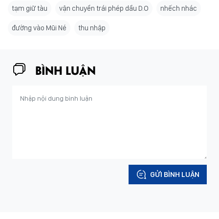
tạm giữ tàu
vận chuyển trái phép dầu D.O
nhếch nhác
đường vào Mũi Né
thu nhập
BÌNH LUẬN
GỬI BÌNH LUẬN