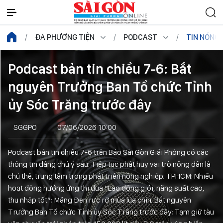
ĐA PHƯƠNG TIỆN
PODCAST
TIN NÓNG
Podcast bản tin chiều 7-6: Bắt
nguyên Trưởng Ban Tổ chức Tỉnh
ủy Sóc Trăng trước đây
SGGPO
07/06/2026 10:00
Podcast bản tin chiều 7-6 trên Báo Sài Gòn Giải Phóng có các
thông tin đáng chú ý sau: Tiếp tục phát huy vai trò nông dân là
chủ thể, trung tâm trong phát triển nông nghiệp; TPHCM: Nhiều
hoạt động hưởng ứng thi đua “Lao động giỏi, năng suất cao,
thu nhập tốt”; Măng Đen rực rỡ mùa lúa chín; Bắt nguyên
Trưởng Ban Tổ chức Tỉnh ủy Sóc Trăng trước đây; Tạm giữ tàu