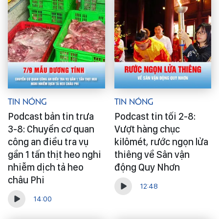
Tin Nóng
Tin Nóng
Podcast bản tin trưa
Podcast tin tối 2-8:
3-8: Chuyển cơ quan
Vượt hàng chục
công an điều tra vụ
kilômét, rước ngọn lửa
gần 1 tấn thịt heo nghi
thiêng về Sân vận
nhiễm dịch tả heo
động Quy Nhơn
châu Phi
12:48
14:00