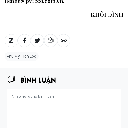
lienhe@pvfcco.com.vn
.
KHÔI ĐÌNH
Phú Mỹ Tích Lộc
BÌNH LUẬN