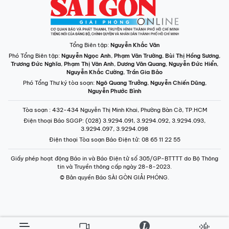
Tổng Biên tập:
Nguyễn Khắc Văn
Phó Tổng Biên tập:
Nguyễn Ngọc Anh
,
Phạm Văn Trường
,
Bùi Thị Hồng Sương
,
Trương Đức Nghĩa
,
Phạm Thị Vân Anh
,
Dương Văn Quang
,
Nguyễn Đức Hiển
,
Nguyễn Khắc Cường
,
Trần Gia Bảo
Phó Tổng Thư ký tòa soạn:
Ngô Quang Trưởng
,
Nguyễn Chiến Dũng
,
Nguyễn Phước Bình
Tòa soạn
: 432-434 Nguyễn Thị Minh Khai, Phường Bàn Cờ, TP.HCM
Điện thoại Báo SGGP
: (028) 3.9294.091, 3.9294.092, 3.9294.093,
3.9294.097, 3.9294.098
Điện thoại Tòa soạn Báo Điện tử
: 08 65 11 22 55
Giấy phép hoạt động Báo in và Báo Điện tử số 305/GP-BTTTT do Bộ Thông
tin và Truyền thông cấp ngày 28-8-2023.
© Bản quyền Báo SÀI GÒN GIẢI PHÓNG.