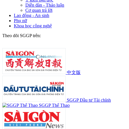
Diễn đàn - Thảo luận
Cơ quan trả lời
Lao động - An sinh
Phụ nữ
Khoa học công nghệ
Theo dõi SGGP trên:
中文版
SGGP Đầu tư Tài chính
SGGP Thể Thao