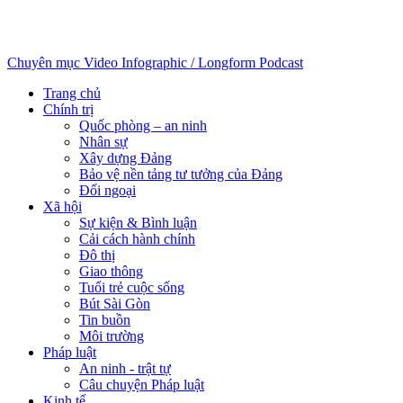
Chuyên mục
Video
Infographic / Longform
Podcast
Trang chủ
Chính trị
Quốc phòng – an ninh
Nhân sự
Xây dựng Đảng
Bảo vệ nền tảng tư tưởng của Đảng
Đối ngoại
Xã hội
Sự kiện & Bình luận
Cải cách hành chính
Đô thị
Giao thông
Tuổi trẻ cuộc sống
Bút Sài Gòn
Tin buồn
Môi trường
Pháp luật
An ninh - trật tự
Câu chuyện Pháp luật
Kinh tế