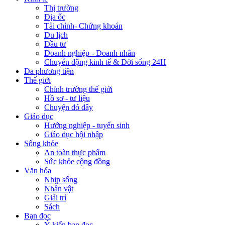
Thị trường
Địa ốc
Tài chính- Chứng khoán
Du lịch
Đầu tư
Doanh nghiệp - Doanh nhân
Chuyển động kinh tế & Đời sống 24H
Đa phương tiện
Thế giới
Chính trường thế giới
Hồ sơ - tư liệu
Chuyện đó đây
Giáo dục
Hướng nghiệp - tuyển sinh
Giáo dục hội nhập
Sống khỏe
An toàn thực phẩm
Sức khỏe cộng đồng
Văn hóa
Nhịp sống
Nhân vật
Giải trí
Sách
Bạn đọc
Ý kiến bạn đọc