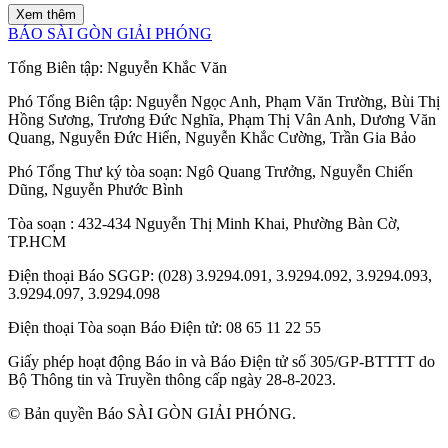
Xem thêm
BÁO SÀI GÒN GIẢI PHÓNG
Tổng Biên tập:
Nguyễn Khắc Văn
Phó Tổng Biên tập:
Nguyễn Ngọc Anh
,
Phạm Văn Trường
,
Bùi Thị
Hồng Sương
,
Trương Đức Nghĩa
,
Phạm Thị Vân Anh
,
Dương Văn
Quang
,
Nguyễn Đức Hiển
,
Nguyễn Khắc Cường
,
Trần Gia Bảo
Phó Tổng Thư ký tòa soạn:
Ngô Quang Trưởng
,
Nguyễn Chiến
Dũng
,
Nguyễn Phước Bình
Tòa soạn
: 432-434 Nguyễn Thị Minh Khai, Phường Bàn Cờ,
TP.HCM
Điện thoại Báo SGGP
: (028) 3.9294.091, 3.9294.092, 3.9294.093,
3.9294.097, 3.9294.098
Điện thoại Tòa soạn Báo Điện tử
: 08 65 11 22 55
Giấy phép hoạt động Báo in và Báo Điện tử số 305/GP-BTTTT do
Bộ Thông tin và Truyền thông cấp ngày 28-8-2023.
© Bản quyền Báo SÀI GÒN GIẢI PHÓNG.