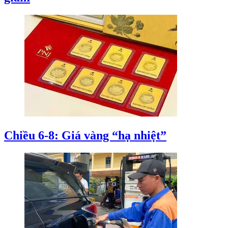
Chiều 6-8: Giá vàng “hạ nhiệt”