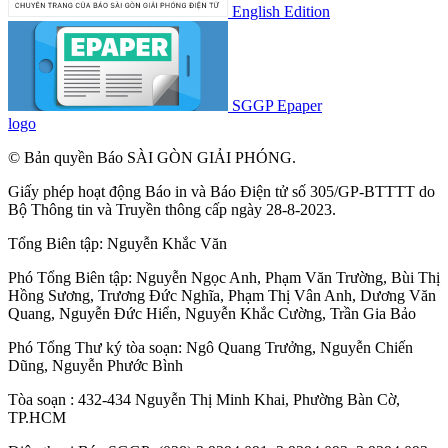
English Edition
SGGP Epaper
logo
© Bản quyền Báo SÀI GÒN GIẢI PHÓNG.
Giấy phép hoạt động Báo in và Báo Điện tử số 305/GP-BTTTT do
Bộ Thông tin và Truyền thông cấp ngày 28-8-2023.
Tổng Biên tập:
Nguyễn Khắc Văn
Phó Tổng Biên tập:
Nguyễn Ngọc Anh
,
Phạm Văn Trường
,
Bùi Thị
Hồng Sương
,
Trương Đức Nghĩa
,
Phạm Thị Vân Anh
,
Dương Văn
Quang
,
Nguyễn Đức Hiển
,
Nguyễn Khắc Cường
,
Trần Gia Bảo
Phó Tổng Thư ký tòa soạn:
Ngô Quang Trưởng
,
Nguyễn Chiến
Dũng
,
Nguyễn Phước Bình
Tòa soạn : 432-434 Nguyễn Thị Minh Khai, Phường Bàn Cờ,
TP.HCM