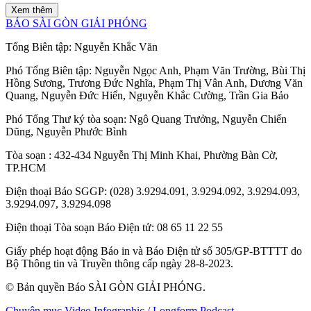
Xem thêm
BÁO SÀI GÒN GIẢI PHÓNG
Tổng Biên tập:
Nguyễn Khắc Văn
Phó Tổng Biên tập:
Nguyễn Ngọc Anh
,
Phạm Văn Trường
,
Bùi Thị
Hồng Sương
,
Trương Đức Nghĩa
,
Phạm Thị Vân Anh
,
Dương Văn
Quang
,
Nguyễn Đức Hiển
,
Nguyễn Khắc Cường
,
Trần Gia Bảo
Phó Tổng Thư ký tòa soạn:
Ngô Quang Trưởng
,
Nguyễn Chiến
Dũng
,
Nguyễn Phước Bình
Tòa soạn
: 432-434 Nguyễn Thị Minh Khai, Phường Bàn Cờ,
TP.HCM
Điện thoại Báo SGGP
: (028) 3.9294.091, 3.9294.092, 3.9294.093,
3.9294.097, 3.9294.098
Điện thoại Tòa soạn Báo Điện tử
: 08 65 11 22 55
Giấy phép hoạt động Báo in và Báo Điện tử số 305/GP-BTTTT do
Bộ Thông tin và Truyền thông cấp ngày 28-8-2023.
© Bản quyền Báo SÀI GÒN GIẢI PHÓNG.
Chuyên mục
Video
Infographic / Longform
Podcast