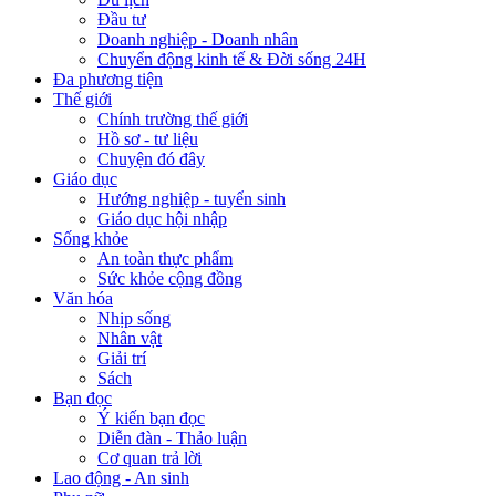
Đầu tư
Doanh nghiệp - Doanh nhân
Chuyển động kinh tế & Đời sống 24H
Đa phương tiện
Thế giới
Chính trường thế giới
Hồ sơ - tư liệu
Chuyện đó đây
Giáo dục
Hướng nghiệp - tuyển sinh
Giáo dục hội nhập
Sống khỏe
An toàn thực phẩm
Sức khỏe cộng đồng
Văn hóa
Nhịp sống
Nhân vật
Giải trí
Sách
Bạn đọc
Ý kiến bạn đọc
Diễn đàn - Thảo luận
Cơ quan trả lời
Lao động - An sinh