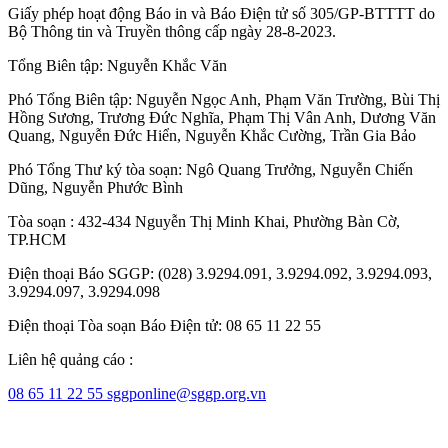
Giấy phép hoạt động Báo in và Báo Điện tử số 305/GP-BTTTT do
Bộ Thông tin và Truyền thông cấp ngày 28-8-2023.
Tổng Biên tập:
Nguyễn Khắc Văn
Phó Tổng Biên tập:
Nguyễn Ngọc Anh
,
Phạm Văn Trường
,
Bùi Thị
Hồng Sương
,
Trương Đức Nghĩa
,
Phạm Thị Vân Anh
,
Dương Văn
Quang
,
Nguyễn Đức Hiển
,
Nguyễn Khắc Cường
,
Trần Gia Bảo
Phó Tổng Thư ký tòa soạn:
Ngô Quang Trưởng
,
Nguyễn Chiến
Dũng
,
Nguyễn Phước Bình
Tòa soạn : 432-434 Nguyễn Thị Minh Khai, Phường Bàn Cờ,
TP.HCM
Điện thoại Báo SGGP: (028) 3.9294.091, 3.9294.092, 3.9294.093,
3.9294.097, 3.9294.098
Điện thoại Tòa soạn Báo Điện tử: 08 65 11 22 55
Liên hệ quảng cáo :
08 65 11 22 55
sggponline@sggp.org.vn