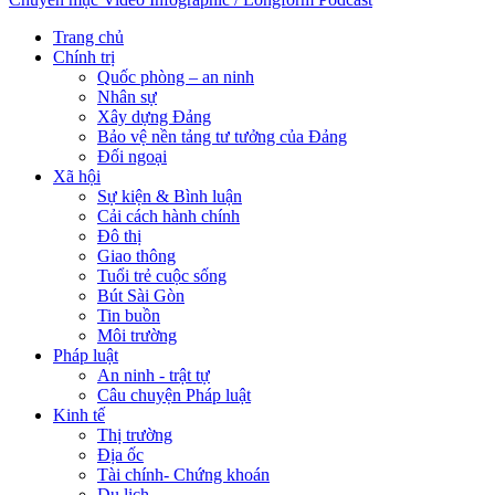
Trang chủ
Chính trị
Quốc phòng – an ninh
Nhân sự
Xây dựng Đảng
Bảo vệ nền tảng tư tưởng của Đảng
Đối ngoại
Xã hội
Sự kiện & Bình luận
Cải cách hành chính
Đô thị
Giao thông
Tuổi trẻ cuộc sống
Bút Sài Gòn
Tin buồn
Môi trường
Pháp luật
An ninh - trật tự
Câu chuyện Pháp luật
Kinh tế
Thị trường
Địa ốc
Tài chính- Chứng khoán
Du lịch