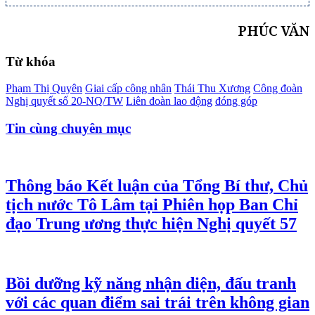
PHÚC VĂN
Từ khóa
Phạm Thị Quyên
Giai cấp công nhân
Thái Thu Xương
Công đoàn
Nghị quyết số 20-NQ/TW
Liên đoàn lao động
đóng góp
Tin cùng chuyên mục
Thông báo Kết luận của Tổng Bí thư, Chủ
tịch nước Tô Lâm tại Phiên họp Ban Chỉ
đạo Trung ương thực hiện Nghị quyết 57
Bồi dưỡng kỹ năng nhận diện, đấu tranh
với các quan điểm sai trái trên không gian