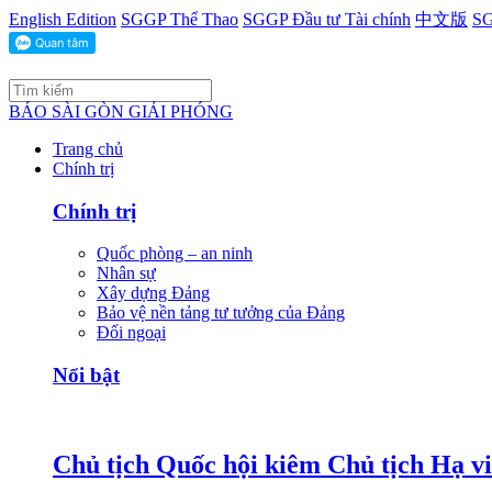
English Edition
SGGP Thể Thao
SGGP Đầu tư Tài chính
中文版
SG
BÁO SÀI GÒN GIẢI PHÓNG
Trang chủ
Chính trị
Chính trị
Quốc phòng – an ninh
Nhân sự
Xây dựng Đảng
Bảo vệ nền tảng tư tưởng của Đảng
Đối ngoại
Nổi bật
Chủ tịch Quốc hội kiêm Chủ tịch Hạ v