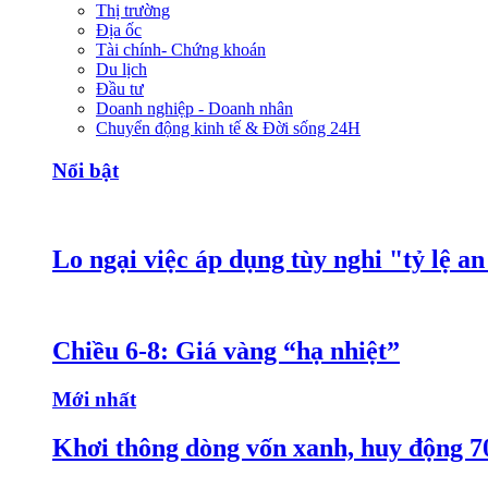
Thị trường
Địa ốc
Tài chính- Chứng khoán
Du lịch
Đầu tư
Doanh nghiệp - Doanh nhân
Chuyển động kinh tế & Đời sống 24H
Nổi bật
Lo ngại việc áp dụng tùy nghi "tỷ lệ a
Chiều 6-8: Giá vàng “hạ nhiệt”
Mới nhất
Khơi thông dòng vốn xanh, huy động 7