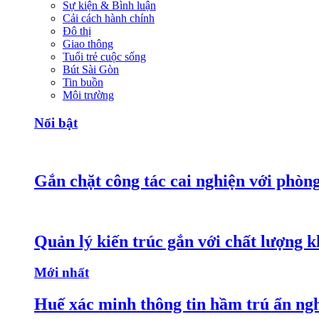
Sự kiện & Bình luận
Cải cách hành chính
Đô thị
Giao thông
Tuổi trẻ cuộc sống
Bút Sài Gòn
Tin buồn
Môi trường
Nổi bật
Gắn chặt công tác cai nghiện với phòn
Quản lý kiến trúc gắn với chất lượng k
Mới nhất
Huế xác minh thông tin hầm trú ẩn nghi 