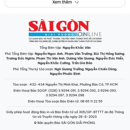
Xem thêm
Tổng Biên tập:
Nguyễn Khắc Văn
Phó Tổng Biên tập:
Nguyễn Ngọc Anh
,
Phạm Văn Trường
,
Bùi Thị Hồng Sương
,
Trương Đức Nghĩa
,
Phạm Thị Vân Anh
,
Dương Văn Quang
,
Nguyễn Đức Hiển
,
Nguyễn Khắc Cường
,
Trần Gia Bảo
Phó Tổng Thư ký tòa soạn:
Ngô Quang Trưởng
,
Nguyễn Chiến Dũng
,
Nguyễn Phước Bình
Tòa soạn
: 432-434 Nguyễn Thị Minh Khai, Phường Bàn Cờ, TP.HCM
Điện thoại Báo SGGP
: (028) 3.9294.091, 3.9294.092, 3.9294.093,
3.9294.097, 3.9294.098
Điện thoại Tòa soạn Báo Điện tử
: 08 65 11 22 55
Giấy phép hoạt động Báo in và Báo Điện tử số 305/GP-BTTTT do Bộ Thông
tin và Truyền thông cấp ngày 28-8-2023.
© Bản quyền Báo SÀI GÒN GIẢI PHÓNG.