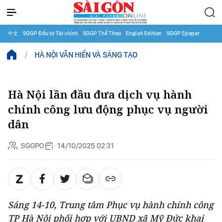
中文
SGGP Đầu tư Tài chính
SGGP Thể Thao
English Edition
SGGP Epaper
HÀ NỘI VĂN HIẾN VÀ SÁNG TẠO
Hà Nội lần đầu đưa dịch vụ hành
chính công lưu động phục vụ người
dân
SGGPO
14/10/2025 02:31
Sáng 14-10, Trung tâm Phục vụ hành chính công
TP Hà Nội phối hợp với UBND xã Mỹ Đức khai