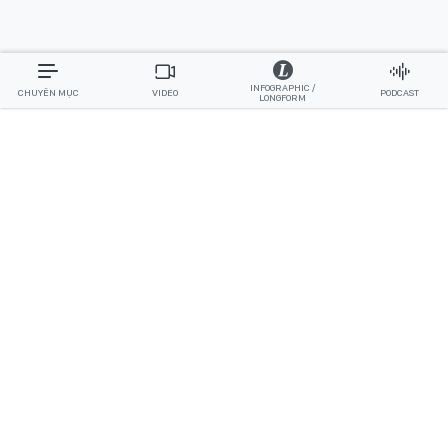
INFOGRAPHIC /
CHUYÊN MỤC
VIDEO
PODCAST
LONGFORM