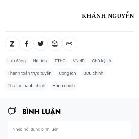
KHÁNH NGUYỄN
Lưu động
Hộ tịch
TTHC
VNeID
Chữ ký số
Thanh toán trực tuyến
Công ích
Bưu chính
Thủ tục hành chính
Hành chính
BÌNH LUẬN