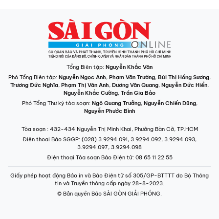
Tổng Biên tập:
Nguyễn Khắc Văn
Phó Tổng Biên tập:
Nguyễn Ngọc Anh
,
Phạm Văn Trường
,
Bùi Thị Hồng Sương
,
Trương Đức Nghĩa
,
Phạm Thị Vân Anh
,
Dương Văn Quang
,
Nguyễn Đức Hiển
,
Nguyễn Khắc Cường
,
Trần Gia Bảo
Phó Tổng Thư ký tòa soạn:
Ngô Quang Trưởng
,
Nguyễn Chiến Dũng
,
Nguyễn Phước Bình
Tòa soạn
: 432-434 Nguyễn Thị Minh Khai, Phường Bàn Cờ, TP.HCM
Điện thoại Báo SGGP
: (028) 3.9294.091, 3.9294.092, 3.9294.093,
3.9294.097, 3.9294.098
Điện thoại Tòa soạn Báo Điện tử
: 08 65 11 22 55
Giấy phép hoạt động Báo in và Báo Điện tử số 305/GP-BTTTT do Bộ Thông
tin và Truyền thông cấp ngày 28-8-2023.
© Bản quyền Báo SÀI GÒN GIẢI PHÓNG.