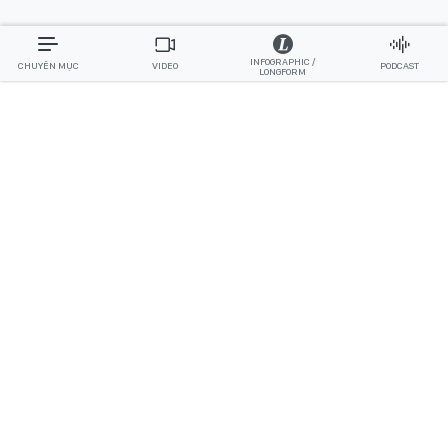
INFOGRAPHIC /
CHUYÊN MỤC
VIDEO
PODCAST
LONGFORM