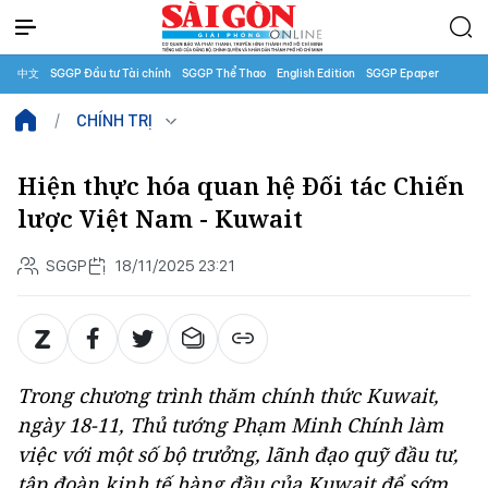
中文
SGGP Đầu tư Tài chính
SGGP Thể Thao
English Edition
SGGP Epaper
CHÍNH TRỊ
Hiện thực hóa quan hệ Đối tác Chiến
lược Việt Nam - Kuwait
SGGP
18/11/2025 23:21
Trong chương trình thăm chính thức Kuwait,
ngày 18-11, Thủ tướng Phạm Minh Chính làm
việc với một số bộ trưởng, lãnh đạo quỹ đầu tư,
tập đoàn kinh tế hàng đầu của Kuwait để sớm