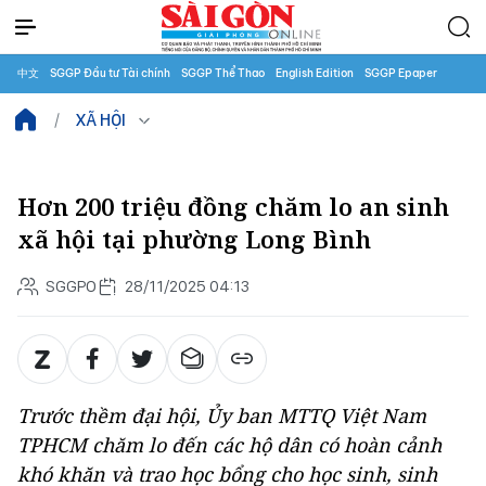
中文
SGGP Đầu tư Tài chính
SGGP Thể Thao
English Edition
SGGP Epaper
XÃ HỘI
Hơn 200 triệu đồng chăm lo an sinh
xã hội tại phường Long Bình
SGGPO
28/11/2025 04:13
Trước thềm đại hội, Ủy ban MTTQ Việt Nam
TPHCM chăm lo đến các hộ dân có hoàn cảnh
khó khăn và trao học bổng cho học sinh, sinh