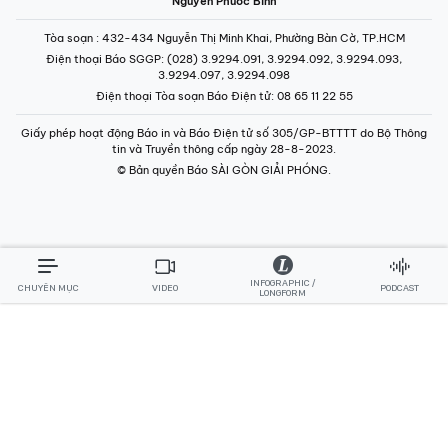
Nguyễn Phước Bình
Tòa soạn
: 432-434 Nguyễn Thị Minh Khai, Phường Bàn Cờ, TP.HCM
Điện thoại Báo SGGP
: (028) 3.9294.091, 3.9294.092, 3.9294.093,
3.9294.097, 3.9294.098
Điện thoại Tòa soạn Báo Điện tử
: 08 65 11 22 55
Giấy phép hoạt động Báo in và Báo Điện tử số 305/GP-BTTTT do Bộ Thông
tin và Truyền thông cấp ngày 28-8-2023.
© Bản quyền Báo SÀI GÒN GIẢI PHÓNG.
INFOGRAPHIC /
CHUYÊN MỤC
VIDEO
PODCAST
LONGFORM