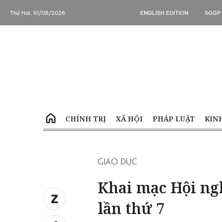
Thứ Hai, 10/08/2026
ENGLISH EDITION
SGGP
CHÍNH TRỊ
XÃ HỘI
PHÁP LUẬT
KIN
GIÁO DỤC
Khai mạc Hội n
lần thứ 7