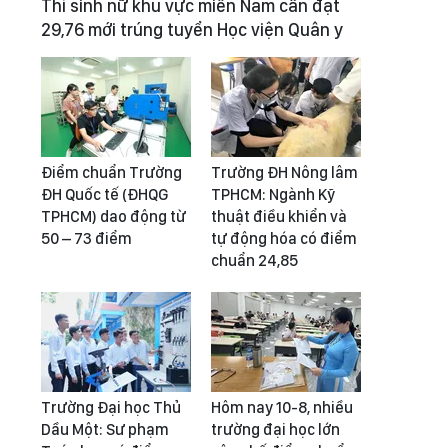
Thí sinh nữ khu vực miền Nam cần đạt
29,76 mới trúng tuyển Học viện Quân y
Điểm chuẩn Trường
Trường ĐH Nông lâm
ĐH Quốc tế (ĐHQG
TPHCM: Ngành Kỹ
TPHCM) dao động từ
thuật điều khiển và
50 – 73 điểm
tự động hóa có điểm
chuẩn 24,85
Trường Đại học Thủ
Hôm nay 10-8, nhiều
Dầu Một: Sư phạm
trường đại học lớn