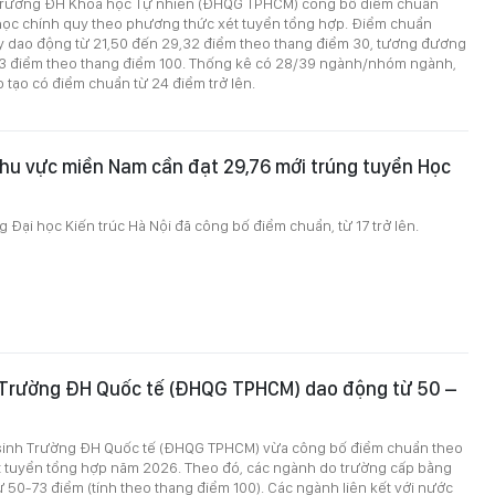
 Trường ĐH Khoa học Tự nhiên (ĐHQG TPHCM) công bố điểm chuẩn
 học chính quy theo phương thức xét tuyển tổng hợp. Điểm chuẩn
 dao động từ 21,50 đến 29,32 điểm theo thang điểm 30, tương đương
,73 điểm theo thang điểm 100. Thống kê có 28/39 ngành/nhóm ngành,
 tạo có điểm chuẩn từ 24 điểm trở lên.
khu vực miền Nam cần đạt 29,76 mới trúng tuyển Học
g Đại học Kiến trúc Hà Nội đã công bố điểm chuẩn, từ 17 trở lên.
Trường ĐH Quốc tế (ĐHQG TPHCM) dao động từ 50 –
sinh Trường ĐH Quốc tế (ĐHQG TPHCM) vừa công bố điểm chuẩn theo
 tuyển tổng hợp năm 2026. Theo đó, các ngành do trường cấp bằng
 50-73 điểm (tính theo thang điểm 100). Các ngành liên kết với nước