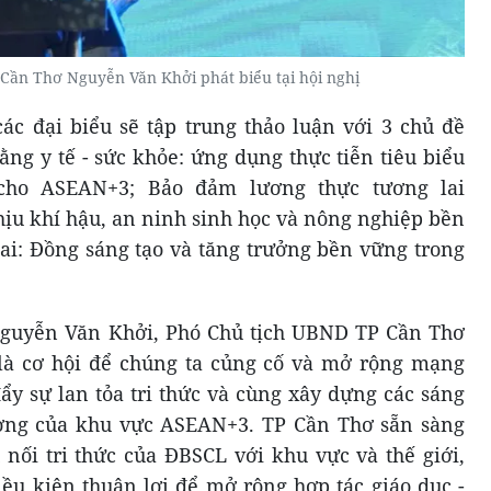
Cần Thơ Nguyễn Văn Khởi phát biểu tại hội nghị
ác đại biểu sẽ tập trung thảo luận với 3 chủ đề
ng y tế - sức khỏe: ứng dụng thực tiễn tiêu biểu
cho ASEAN+3; Bảo đảm lương thực tương lai
u khí hậu, an ninh sinh học và nông nghiệp bền
ai: Đồng sáng tạo và tăng trưởng bền vững trong
 Nguyễn Văn Khởi, Phó Chủ tịch UBND TP Cần Thơ
 là cơ hội để chúng ta củng cố và mở rộng mạng
đẩy sự lan tỏa tri thức và cùng xây dựng các sáng
ượng của khu vực ASEAN+3. TP Cần Thơ sẵn sàng
 nối tri thức của ĐBSCL với khu vực và thế giới,
iều kiện thuận lợi để mở rộng hợp tác giáo dục -