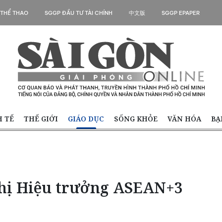
 THỂ THAO
SGGP ĐẦU TƯ TÀI CHÍNH
中文版
SGGP EPAPER
H TẾ
THẾ GIỚI
GIÁO DỤC
SỐNG KHỎE
VĂN HÓA
BẠ
ghị Hiệu trưởng ASEAN+3