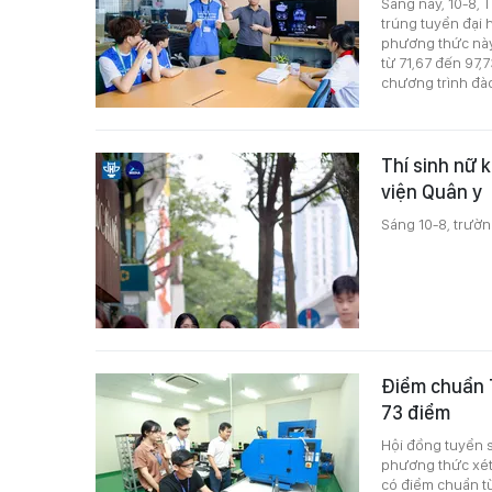
Sáng nay, 10-8,
trúng tuyển đại
phương thức này
từ 71,67 đến 97
chương trình đào
Thí sinh nữ 
viện Quân y
Sáng 10-8, trườn
Điểm chuẩn 
73 điểm
Hội đồng tuyển 
phương thức xét
có điểm chuẩn từ