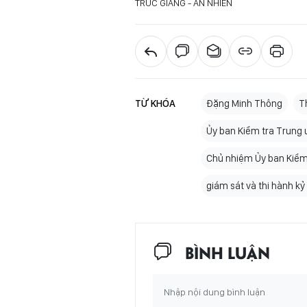
TRÚC GIANG - AN NHIÊN
TỪ KHÓA
Đặng Minh Thông
T
Ủy ban Kiểm tra Trung
Chủ nhiệm Ủy ban Kiể
giám sát và thi hành kỷ
BÌNH LUẬN