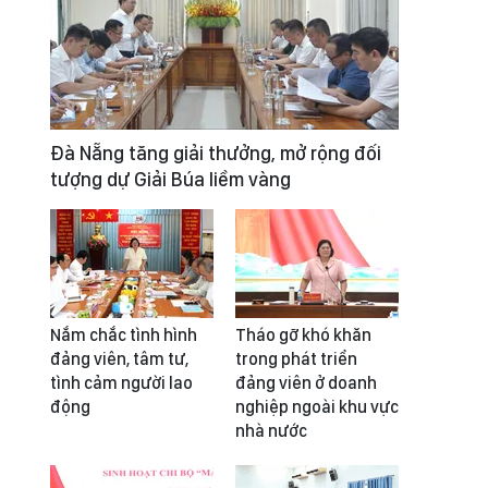
Đà Nẵng tăng giải thưởng, mở rộng đối
tượng dự Giải Búa liềm vàng
Nắm chắc tình hình
Tháo gỡ khó khăn
đảng viên, tâm tư,
trong phát triển
tình cảm người lao
đảng viên ở doanh
động
nghiệp ngoài khu vực
nhà nước