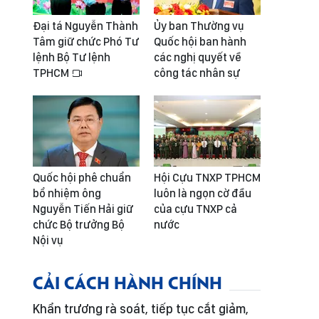
Đại tá Nguyễn Thành
Ủy ban Thường vụ
Tâm giữ chức Phó Tư
Quốc hội ban hành
lệnh Bộ Tư lệnh
các nghị quyết về
TPHCM
công tác nhân sự
Quốc hội phê chuẩn
Hội Cựu TNXP TPHCM
bổ nhiệm ông
luôn là ngọn cờ đầu
Nguyễn Tiến Hải giữ
của cựu TNXP cả
chức Bộ trưởng Bộ
nước
Nội vụ
CẢI CÁCH HÀNH CHÍNH
Khẩn trương rà soát, tiếp tục cắt giảm,