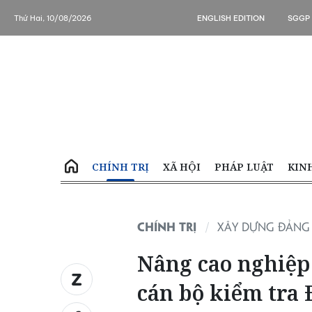
Thứ Hai, 10/08/2026
ENGLISH EDITION
SGGP
CHÍNH TRỊ
XÃ HỘI
PHÁP LUẬT
KIN
CHÍNH TRỊ
XÂY DỰNG ĐẢNG
Nâng cao nghiệp 
cán bộ kiểm tra