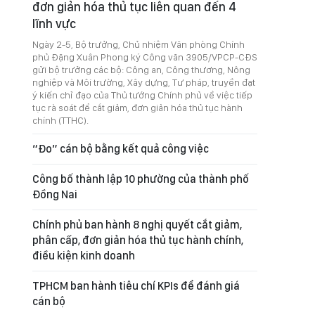
đơn giản hóa thủ tục liên quan đến 4
lĩnh vực
Ngày 2-5, Bộ trưởng, Chủ nhiệm Văn phòng Chính
phủ Đặng Xuân Phong ký Công văn 3905/VPCP-CĐS
gửi bộ trưởng các bộ: Công an, Công thương, Nông
nghiệp và Môi trường, Xây dựng, Tư pháp, truyền đạt
ý kiến chỉ đạo của Thủ tướng Chính phủ về việc tiếp
tục rà soát để cắt giảm, đơn giản hóa thủ tục hành
chính (TTHC).
“Đo” cán bộ bằng kết quả công việc
Công bố thành lập 10 phường của thành phố
Đồng Nai
Chính phủ ban hành 8 nghị quyết cắt giảm,
phân cấp, đơn giản hóa thủ tục hành chính,
điều kiện kinh doanh
TPHCM ban hành tiêu chí KPIs để đánh giá
cán bộ