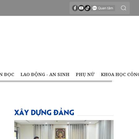
N ĐỌC
LAO ĐỘNG - AN SINH
PHỤ NỮ
KHOA HỌC CÔN
XÂY DỰNG ĐẢNG