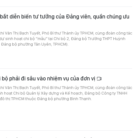
 bắt diễn biến tư tưởng của Đảng viên, quần chúng ưu
hí Văn Thị Bạch Tuyết, Phó Bí thư Thành ủy TPHCM, cùng đoàn công tác
dự sinh hoạt chi bộ “mẫu” tại Chi bộ 2, Đảng bộ Trường THPT Huỳnh
 Đảng bộ phường Tân Uyên, TPHCM).
i bộ phải đi sâu vào nhiệm vụ của đơn vị
hí Văn Thị Bạch Tuyết, Phó Bí thư Thành ủy TPHCM, cùng đoàn công tác
nh hoạt Chi bộ Quản lý Xây dựng và Kế hoạch, Đảng bộ Công ty TNHH
đô thị TPHCM thuộc Đảng bộ phường Bình Thạnh.