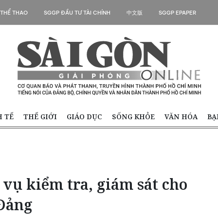
 THỂ THAO
SGGP ĐẦU TƯ TÀI CHÍNH
中文版
SGGP EPAPER
H TẾ
THẾ GIỚI
GIÁO DỤC
SỐNG KHỎE
VĂN HÓA
BẠ
vụ kiểm tra, giám sát cho
 Đảng