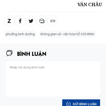
VĂN CHÂU
phường bình dương
không gian số- văn hóa HỒ CHÍ MINH
BÌNH LUẬN
GỬI BÌNH LUẬN