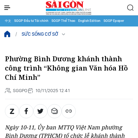
中文
SGGP Đầu tư Tài chính
SGGP Thể Thao
English Edition
SGGP Epaper
SỨC SỐNG CƠ SỞ
Phường Bình Dương khánh thành
công trình “Không gian Văn hóa Hồ
Chí Minh”
SGGPO
10/11/2025 12:41
Ngày 10-11, Ủy ban MTTQ Việt Nam phường
Bình Dương (TPHCM) tổ chức lễ khánh thành