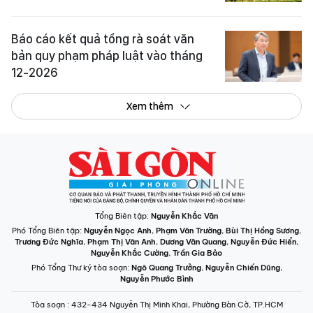
Báo cáo kết quả tổng rà soát văn
bản quy phạm pháp luật vào tháng
12-2026
Xem thêm
Tổng Biên tập:
Nguyễn Khắc Văn
Phó Tổng Biên tập:
Nguyễn Ngọc Anh
,
Phạm Văn Trường
,
Bùi Thị Hồng Sương
,
Trương Đức Nghĩa
,
Phạm Thị Vân Anh
,
Dương Văn Quang
,
Nguyễn Đức Hiển
,
Nguyễn Khắc Cường
,
Trần Gia Bảo
Phó Tổng Thư ký tòa soạn:
Ngô Quang Trưởng
,
Nguyễn Chiến Dũng
,
Nguyễn Phước Bình
Tòa soạn
: 432-434 Nguyễn Thị Minh Khai, Phường Bàn Cờ, TP.HCM