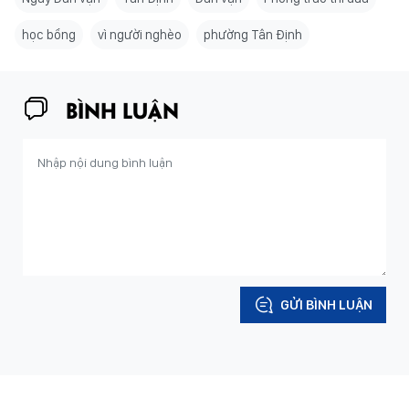
học bổng
vì người nghèo
phường Tân Định
BÌNH LUẬN
GỬI BÌNH LUẬN