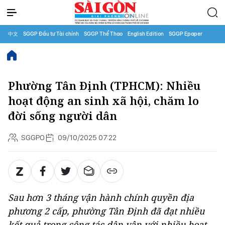
中文
SGGP Đầu tư Tài chính
SGGP Thể Thao
English Edition
SGGP Epaper
Phường Tân Định (TPHCM): Nhiều
hoạt động an sinh xã hội, chăm lo
đời sống người dân
SGGPO
09/10/2025 07:22
Sau hơn 3 tháng vận hành chính quyền địa
phương 2 cấp, phường Tân Định đã đạt nhiều
kết quả trong công tác dân vận với nhiều hoạt