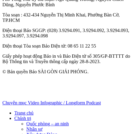
Dũng
,
Nguyễn Phước Bình
Tòa soạn
: 432-434 Nguyễn Thị Minh Khai, Phường Bàn Cờ,
TP.HCM
Điện thoại Báo SGGP
: (028) 3.9294.091, 3.9294.092, 3.9294.093,
3.9294.097, 3.9294.098
Điện thoại Tòa soạn Báo Điện tử
: 08 65 11 22 55
Giấy phép hoạt động Báo in và Báo Điện tử số 305/GP-BTTTT do
Bộ Thông tin và Truyền thông cấp ngày 28-8-2023.
© Bản quyền Báo SÀI GÒN GIẢI PHÓNG.
Chuyên mục
Video
Infographic / Longform
Podcast
Trang chủ
Chính trị
Quốc phòng – an ninh
Nhân sự