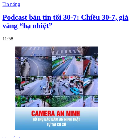
Tin nóng
Podcast bản tin tối 30-7: Chiều 30-7, giá
vàng “hạ nhiệt”
11:58