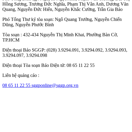
Hồng Sương
,
Trương Đức Nghĩa
,
Phạm Thị Vân Anh
,
Dương Văn
Quang
,
Nguyễn Đức Hiển
,
Nguyễn Khắc Cường
,
Trần Gia Bảo
Phó Tổng Thư ký tòa soạn:
Ngô Quang Trưởng
,
Nguyễn Chiến
Dũng
,
Nguyễn Phước Bình
Tòa soạn : 432-434 Nguyễn Thị Minh Khai, Phường Bàn Cờ,
TP.HCM
Điện thoại Báo SGGP: (028) 3.9294.091, 3.9294.092, 3.9294.093,
3.9294.097, 3.9294.098
Điện thoại Tòa soạn Báo Điện tử: 08 65 11 22 55
Liên hệ quảng cáo :
08 65 11 22 55
sggponline@sggp.org.vn