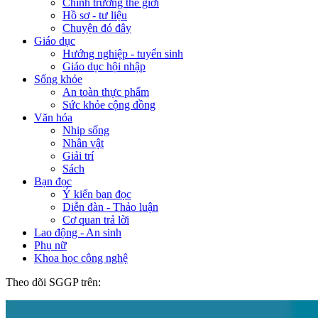
Chính trường thế giới
Hồ sơ - tư liệu
Chuyện đó đây
Giáo dục
Hướng nghiệp - tuyển sinh
Giáo dục hội nhập
Sống khỏe
An toàn thực phẩm
Sức khỏe cộng đồng
Văn hóa
Nhịp sống
Nhân vật
Giải trí
Sách
Bạn đọc
Ý kiến bạn đọc
Diễn đàn - Thảo luận
Cơ quan trả lời
Lao động - An sinh
Phụ nữ
Khoa học công nghệ
Theo dõi SGGP trên: