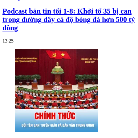
Podcast bản tin tối 1-8: Khởi tố 35 bị can
trong đường dây cá độ bóng đá hơn 500 tỷ
đồng
13:25