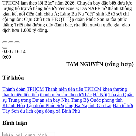
TPHCM làm theo lời Bác” năm 2026; Chuyến bay đặc biệt đưa lực
lượng hỗ trợ và hàng hóa tới Venezuela; DANAFF trở thành không
gian kết nối điện ảnh châu Á; Làng Ba Na "dệt" sinh kế từ sợi chỉ
cội nguồn; Cựu Chủ tịch HĐQT Tập đoàn Phúc Sơn ra tòa phúc
thẩm; Triệt phá đường dây đánh bạc, rửa tiền xuyên quốc gia, giao
dịch hơn 1.000 tỷ đồng.
0:00
/
16:14
0:00
TAM NGUYÊN (tổng hợp)
Từ khóa
Thành đoàn TPHCM
Thanh niên tiên tiến TPHCM
khen thưởng
thanh niên tiên tiến
thanh niên làm theo lời bác
Hà Nội
Tòa án Quân
sự Trung ương
Dự án sân bay Nha Trang
Bộ Quốc phòng
tỉnh
Khánh Hòa
Tập đoàn Phúc Sơn
làng Ba Na
tỉnh Gia Lai
Đàn tế trời
Tây Sơn
du lịch cộng đồng
xã Bình Phú
Bình luận