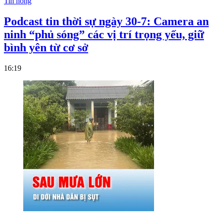
Tin nóng
Podcast tin thời sự ngày 30-7: Camera an
ninh “phủ sóng” các vị trí trọng yếu, giữ
bình yên từ cơ sở
16:19