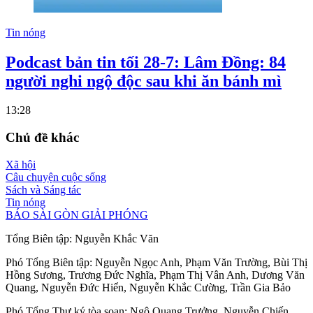
Tin nóng
Podcast bản tin tối 28-7: Lâm Đồng: 84
người nghi ngộ độc sau khi ăn bánh mì
13:28
Chủ đề khác
Xã hội
Câu chuyện cuộc sống
Sách và Sáng tác
Tin nóng
BÁO SÀI GÒN GIẢI PHÓNG
Tổng Biên tập:
Nguyễn Khắc Văn
Phó Tổng Biên tập:
Nguyễn Ngọc Anh
,
Phạm Văn Trường
,
Bùi Thị
Hồng Sương
,
Trương Đức Nghĩa
,
Phạm Thị Vân Anh
,
Dương Văn
Quang
,
Nguyễn Đức Hiển
,
Nguyễn Khắc Cường
,
Trần Gia Bảo
Phó Tổng Thư ký tòa soạn:
Ngô Quang Trưởng
,
Nguyễn Chiến