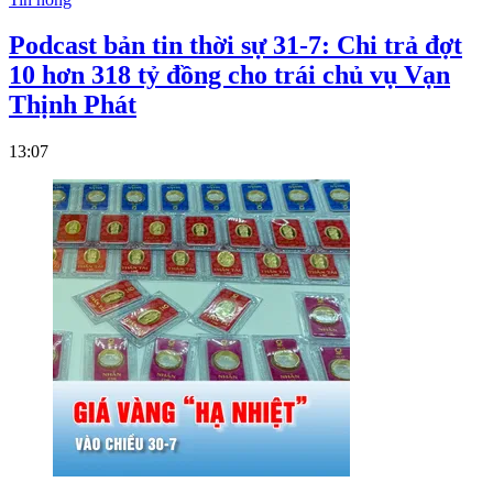
Podcast bản tin thời sự 31-7: Chi trả đợt
10 hơn 318 tỷ đồng cho trái chủ vụ Vạn
Thịnh Phát
13:07