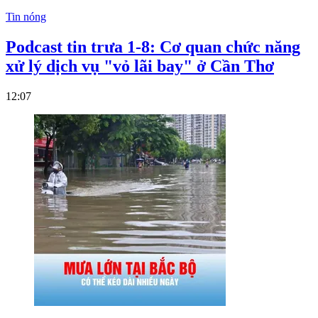
Tin nóng
Podcast tin trưa 1-8: Cơ quan chức năng
xử lý dịch vụ "vỏ lãi bay" ở Cần Thơ
12:07