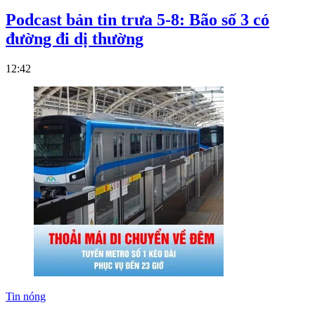
Podcast bản tin trưa 5-8: Bão số 3 có
đường đi dị thường
12:42
Tin nóng