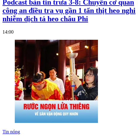
Podcast bản tin trưa 3-8: Chuyển cơ quan
công an điều tra vụ gần 1 tấn thịt heo nghi
nhiễm dịch tả heo châu Phi
14:00
Tin nóng