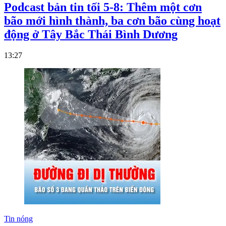
Podcast bản tin tối 5-8: Thêm một cơn
bão mới hình thành, ba cơn bão cùng hoạt
động ở Tây Bắc Thái Bình Dương
13:27
Tin nóng