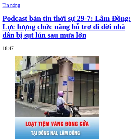
Tin nóng
Podcast bản tin thời sự 29-7: Lâm Đồng:
Lực lượng chức năng hỗ trợ di dời nhà
dân bị sụt lún sau mưa lớn
18:47