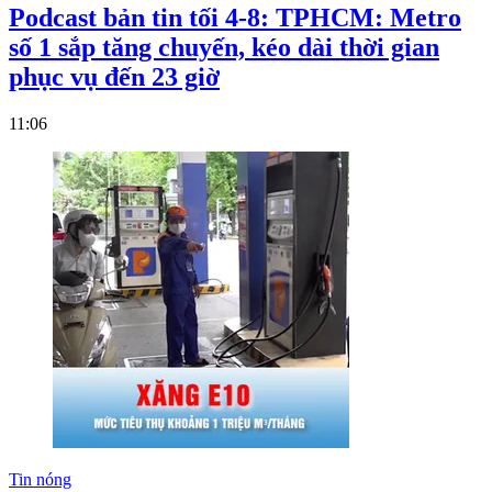
Podcast bản tin tối 4-8: TPHCM: Metro
số 1 sắp tăng chuyến, kéo dài thời gian
phục vụ đến 23 giờ
11:06
Tin nóng