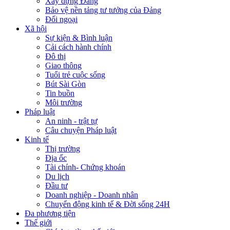
Xây dựng Đảng
Bảo vệ nền tảng tư tưởng của Đảng
Đối ngoại
Xã hội
Sự kiện & Bình luận
Cải cách hành chính
Đô thị
Giao thông
Tuổi trẻ cuộc sống
Bút Sài Gòn
Tin buồn
Môi trường
Pháp luật
An ninh - trật tự
Câu chuyện Pháp luật
Kinh tế
Thị trường
Địa ốc
Tài chính- Chứng khoán
Du lịch
Đầu tư
Doanh nghiệp - Doanh nhân
Chuyển động kinh tế & Đời sống 24H
Đa phương tiện
Thế giới