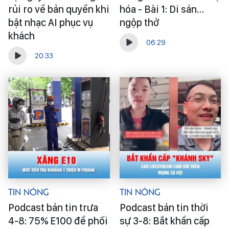
rủi ro về bản quyền khi
hóa - Bài 1: Di sản…
bật nhạc AI phục vụ
ngộp thở
khách
06:29
20:33
Tin Nóng
Tin Nóng
Podcast bản tin trưa
Podcast bản tin thời
4-8: 75% E100 để phối
sự 3-8: Bắt khẩn cấp