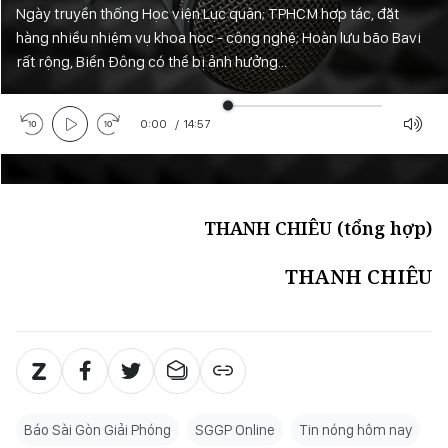
Ngày truyền thống Học viện Lục quân; TPHCM hợp tác, đặt
hàng nhiều nhiệm vụ khoa học - công nghệ; Hoàn lưu bão Bavi
rất rộng, Biển Đông có thể bị ảnh hưởng...
0:00
/
14:57
THANH CHIÊU (tổng hợp)
THANH CHIÊU
Báo Sài Gòn Giải Phóng
SGGP Online
Tin nóng hôm nay