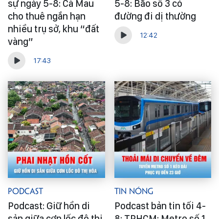
sự ngày 5-8: Cà Mau
5-8: Bão số 3 có
cho thuê ngắn hạn
đường đi dị thường
nhiều trụ sở, khu “đất
12:42
vàng”
17:43
Podcast
Tin Nóng
Podcast: Giữ hồn di
Podcast bản tin tối 4-
sản giữa cơn lốc đô thị
8: TPHCM: Metro số 1