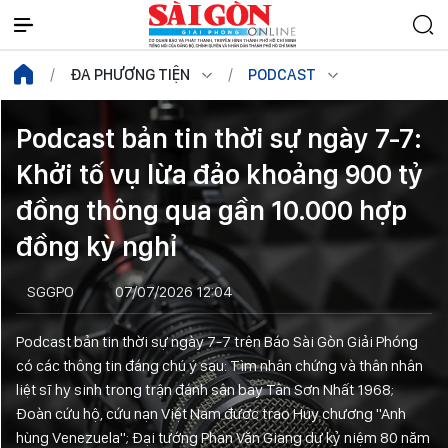
ĐA PHƯƠNG TIỆN
PODCAST
Podcast bản tin thời sự ngày 7-7:
Khởi tố vụ lừa đảo khoảng 900 tỷ
đồng thông qua gần 10.000 hợp
đồng kỳ nghỉ
SGGPO
07/07/2026 12:04
Podcast bản tin thời sự ngày 7-7 trên Báo Sài Gòn Giải Phóng
có các thông tin đáng chú ý sau: Tìm nhân chứng và thân nhân
liệt sĩ hy sinh trong trận đánh sân bay Tân Sơn Nhất 1968;
Đoàn cứu hộ, cứu nạn Việt Nam được trao Huy chương "Anh
hùng Venezuela"; Đại tướng Phan Văn Giang dự kỷ niệm 80 năm