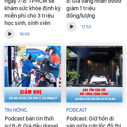
ngày 7-8: TPHCM sẽ
8: Giá vàng nhẫn 9999
khám sức khỏe định kỳ
giảm 1 triệu
miễn phí cho 3 triệu
đồng/lượng
học sinh, sinh viên
12:53
16:00
Tin Nóng
Podcast
Podcast bản tin thời
Podcast: Giữ hồn di
sự 6-8: Giá dầu diesel
sản giữa cơn lốc đô thị