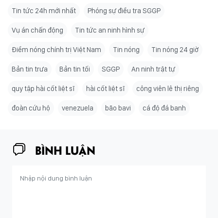
Tin tức 24h mới nhất
Phóng sự điều tra SGGP
Vụ án chấn động
Tin tức an ninh hình sự
Điểm nóng chính trị Việt Nam
Tin nóng
Tin nóng 24 giờ
Bản tin trưa
Bản tin tối
SGGP
An ninh trật tự
quy tập hài cốt liệt sĩ
hài cốt liệt sĩ
công viên lê thị riêng
đoàn cứu hộ
venezuela
bão bavi
cá độ đá banh
BÌNH LUẬN