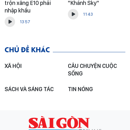
trộn xăng E10 phải
"Khánh Sky"
nhập khẩu
11:43
13:57
CHỦ ĐỀ KHÁC
XÃ HỘI
CÂU CHUYỆN CUỘC
SỐNG
SÁCH VÀ SÁNG TÁC
TIN NÓNG