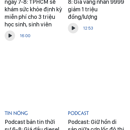
ngày 7-8: TPHCM sẽ
8: Giá vàng nhẫn 9999
khám sức khỏe định kỳ
giảm 1 triệu
miễn phí cho 3 triệu
đồng/lượng
học sinh, sinh viên
12:53
16:00
Tin Nóng
Podcast
Podcast bản tin thời
Podcast: Giữ hồn di
sự 6-8: Giá dầu diesel
sản giữa cơn lốc đô thị