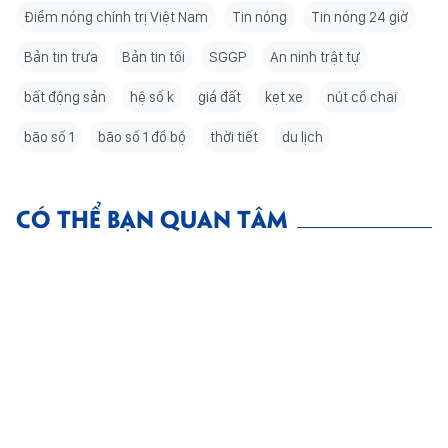
Điểm nóng chính trị Việt Nam
Tin nóng
Tin nóng 24 giờ
Bản tin trưa
Bản tin tối
SGGP
An ninh trật tự
bất động sản
hệ số k
giá đất
kẹt xe
nút cổ chai
bão số 1
bão số 1 đổ bộ
thời tiết
du lịch
CÓ THỂ BẠN QUAN TÂM