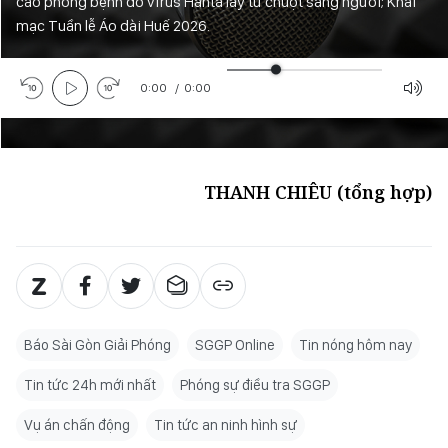
cáo phòng bệnh do virus Hanta lây từ chuột sang người; Khai
mạc Tuần lễ Áo dài Huế 2026.
0:00
/
0:00
THANH CHIÊU (tổng hợp)
Báo Sài Gòn Giải Phóng
SGGP Online
Tin nóng hôm nay
Tin tức 24h mới nhất
Phóng sự điều tra SGGP
Vụ án chấn động
Tin tức an ninh hình sự