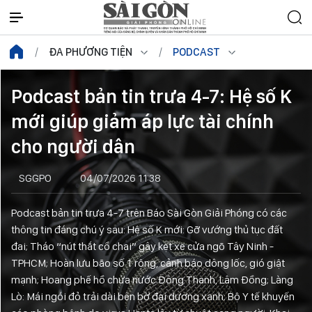
ĐA PHƯƠNG TIỆN
PODCAST
Podcast bản tin trưa 4-7: Hệ số K
mới giúp giảm áp lực tài chính
cho người dân
SGGPO
04/07/2026 11:38
Podcast bản tin trưa 4-7 trên Báo Sài Gòn Giải Phóng có các
thông tin đáng chú ý sau: Hệ số K mới: Gỡ vướng thủ tục đất
đai; Tháo “nút thắt cổ chai” gây kẹt xe cửa ngõ Tây Ninh -
TPHCM; Hoàn lưu bão số 1 rộng, cảnh báo dông lốc, gió giật
mạnh; Hoang phế hồ chứa nước Đông Thanh, Lâm Đồng; Làng
Lò: Mái ngói đỏ trải dài bên bờ đại dương xanh; Bộ Y tế khuyến