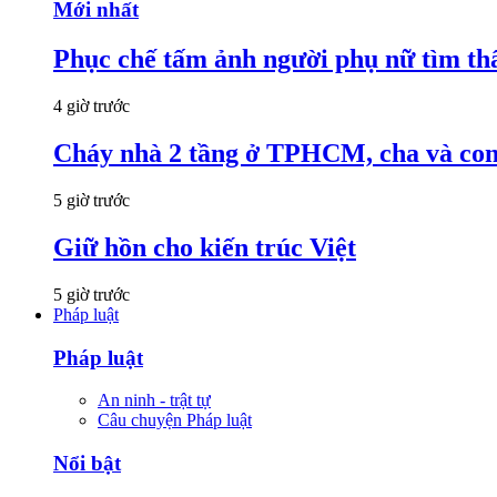
Mới nhất
Phục chế tấm ảnh người phụ nữ tìm thấ
4 giờ trước
Cháy nhà 2 tầng ở TPHCM, cha và con t
5 giờ trước
Giữ hồn cho kiến trúc Việt
5 giờ trước
Pháp luật
Pháp luật
An ninh - trật tự
Câu chuyện Pháp luật
Nổi bật