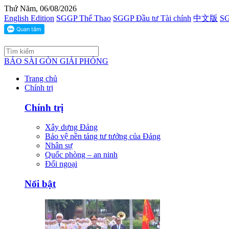
Thứ Năm, 06/08/2026
English Edition
SGGP Thể Thao
SGGP Đầu tư Tài chính
中文版
SG
BÁO SÀI GÒN GIẢI PHÓNG
Trang chủ
Chính trị
Chính trị
Xây dựng Đảng
Bảo vệ nền tảng tư tưởng của Đảng
Nhân sự
Quốc phòng – an ninh
Đối ngoại
Nổi bật