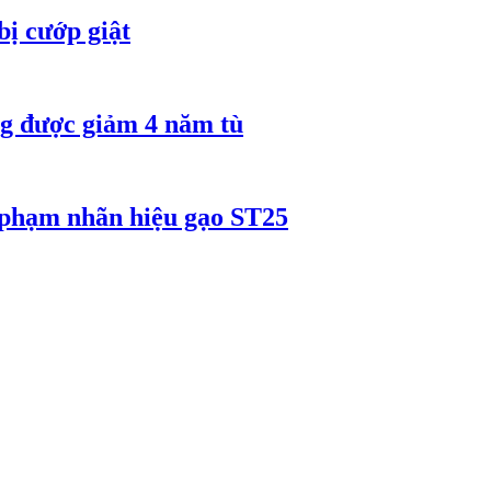
bị cướp giật
 được giảm 4 năm tù
 phạm nhãn hiệu gạo ST25