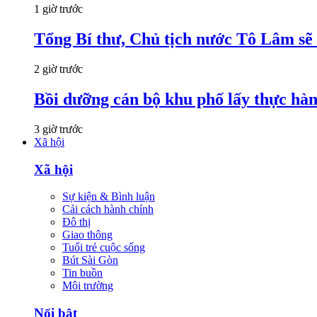
1 giờ trước
Tổng Bí thư, Chủ tịch nước Tô Lâm sẽ
2 giờ trước
Bồi dưỡng cán bộ khu phố lấy thực hà
3 giờ trước
Xã hội
Xã hội
Sự kiện & Bình luận
Cải cách hành chính
Đô thị
Giao thông
Tuổi trẻ cuộc sống
Bút Sài Gòn
Tin buồn
Môi trường
Nổi bật