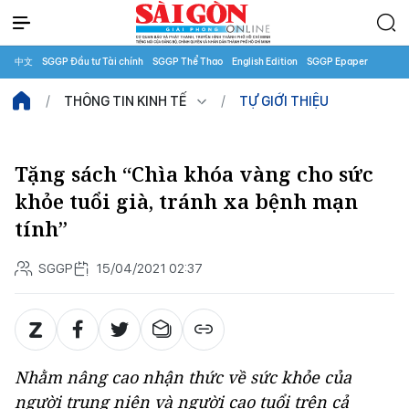
中文
SGGP Đầu tư Tài chính
SGGP Thể Thao
English Edition
SGGP Epaper
THÔNG TIN KINH TẾ
TỰ GIỚI THIỆU
Tặng sách “Chìa khóa vàng cho sức
khỏe tuổi già, tránh xa bệnh mạn
tính”
SGGP
15/04/2021 02:37
Nhằm nâng cao nhận thức về sức khỏe của
người trung niên và người cao tuổi trên cả