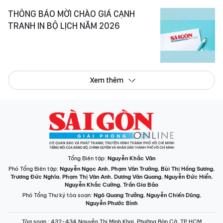
THÔNG BÁO MỜI CHÀO GIÁ CẠNH
TRANH IN BỘ LỊCH NĂM 2026
Xem thêm
Tổng Biên tập:
Nguyễn Khắc Văn
Phó Tổng Biên tập:
Nguyễn Ngọc Anh
,
Phạm Văn Trường
,
Bùi Thị Hồng Sương
,
Trương Đức Nghĩa
,
Phạm Thị Vân Anh
,
Dương Văn Quang
,
Nguyễn Đức Hiển
,
Nguyễn Khắc Cường
,
Trần Gia Bảo
Phó Tổng Thư ký tòa soạn:
Ngô Quang Trưởng
,
Nguyễn Chiến Dũng
,
Nguyễn Phước Bình
Tòa soạn
: 432-434 Nguyễn Thị Minh Khai, Phường Bàn Cờ, TP.HCM