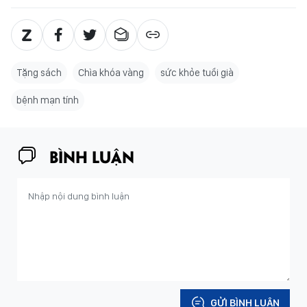
Tặng sách
Chìa khóa vàng
sức khỏe tuổi già
bệnh mạn tính
BÌNH LUẬN
GỬI BÌNH LUẬN