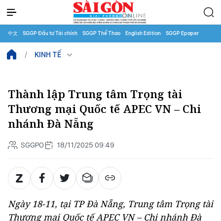
中文
SGGP Đầu tư Tài chính
SGGP Thể Thao
English Edition
SGGP Epaper
KINH TẾ
Thành lập Trung tâm Trọng tài
Thương mại Quốc tế APEC VN – Chi
nhánh Đà Nẵng
SGGPO
18/11/2025 09:49
Ngày 18-11, tại TP Đà Nẵng, Trung tâm Trọng tài
Thương mại Quốc tế APEC VN – Chi nhánh Đà