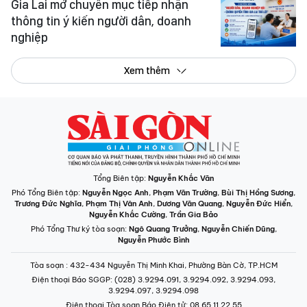
Gia Lai mở chuyên mục tiếp nhận
thông tin ý kiến người dân, doanh
nghiệp
Xem thêm
Tổng Biên tập:
Nguyễn Khắc Văn
Phó Tổng Biên tập:
Nguyễn Ngọc Anh
,
Phạm Văn Trường
,
Bùi Thị Hồng Sương
,
Trương Đức Nghĩa
,
Phạm Thị Vân Anh
,
Dương Văn Quang
,
Nguyễn Đức Hiển
,
Nguyễn Khắc Cường
,
Trần Gia Bảo
Phó Tổng Thư ký tòa soạn:
Ngô Quang Trưởng
,
Nguyễn Chiến Dũng
,
Nguyễn Phước Bình
Tòa soạn
: 432-434 Nguyễn Thị Minh Khai, Phường Bàn Cờ, TP.HCM
Điện thoại Báo SGGP
: (028) 3.9294.091, 3.9294.092, 3.9294.093,
3.9294.097, 3.9294.098
Điện thoại Tòa soạn Báo Điện tử
: 08 65 11 22 55