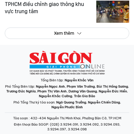
TPHCM điều chỉnh giao thông khu
vực trung tâm
Xem thêm
Tổng Biên tập:
Nguyễn Khắc Văn
Phó Tổng Biên tập:
Nguyễn Ngọc Anh
,
Phạm Văn Trường
,
Bùi Thị Hồng Sương
,
Trương Đức Nghĩa
,
Phạm Thị Vân Anh
,
Dương Văn Quang
,
Nguyễn Đức Hiển
,
Nguyễn Khắc Cường
,
Trần Gia Bảo
Phó Tổng Thư ký tòa soạn:
Ngô Quang Trưởng
,
Nguyễn Chiến Dũng
,
Nguyễn Phước Bình
Tòa soạn
: 432-434 Nguyễn Thị Minh Khai, Phường Bàn Cờ, TP.HCM
Điện thoại Báo SGGP
: (028) 3.9294.091, 3.9294.092, 3.9294.093,
3.9294.097, 3.9294.098