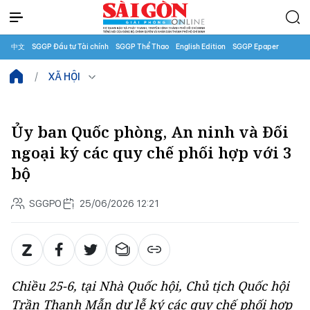
中文
SGGP Đầu tư Tài chính
SGGP Thể Thao
English Edition
SGGP Epaper
XÃ HỘI
Ủy ban Quốc phòng, An ninh và Đối
ngoại ký các quy chế phối hợp với 3
bộ
SGGPO
25/06/2026 12:21
Chiều 25-6, tại Nhà Quốc hội, Chủ tịch Quốc hội
Trần Thanh Mẫn dự lễ ký các quy chế phối hợp