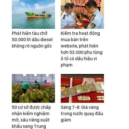
Phát hiện tàu chở
Kiểm tra hoạt động
50.000 lít dầu diesel
mua bán trên
không rõ nguồn gốc
website, phát hiện
hơn 53.000 phụ tùng
ô tô có dấu hiệu vi
phạm
50 cơ sở được chấp
Sáng 7-8: Giá vàng
nhận kiểm nghiệm
trong nước quay đầu
mít, sầu riêng xuất
giảm
khẩu sang Trung