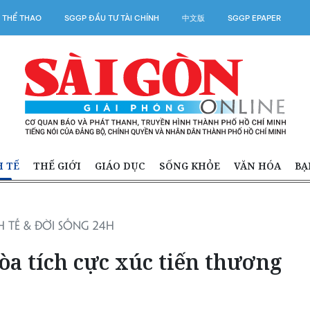
 THỂ THAO
SGGP ĐẦU TƯ TÀI CHÍNH
中文版
SGGP EPAPER
H TẾ
THẾ GIỚI
GIÁO DỤC
SỐNG KHỎE
VĂN HÓA
BẠ
 TẾ & ĐỜI SỐNG 24H
òa tích cực xúc tiến thương