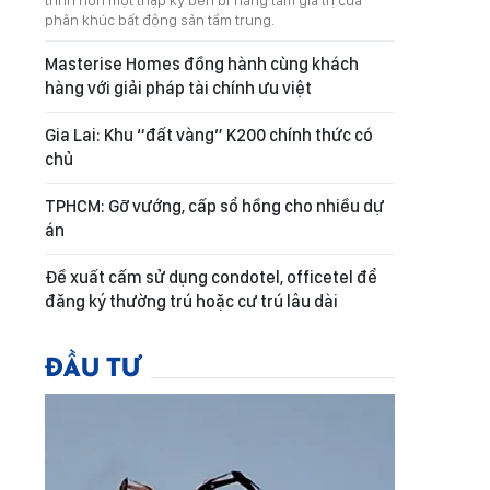
trình hơn một thập kỷ bền bỉ nâng tầm giá trị của
phân khúc bất động sản tầm trung.
Masterise Homes đồng hành cùng khách
hàng với giải pháp tài chính ưu việt
Gia Lai: Khu “đất vàng” K200 chính thức có
chủ
TPHCM: Gỡ vướng, cấp sổ hồng cho nhiều dự
án
Đề xuất cấm sử dụng condotel, officetel để
đăng ký thường trú hoặc cư trú lâu dài
ĐẦU TƯ