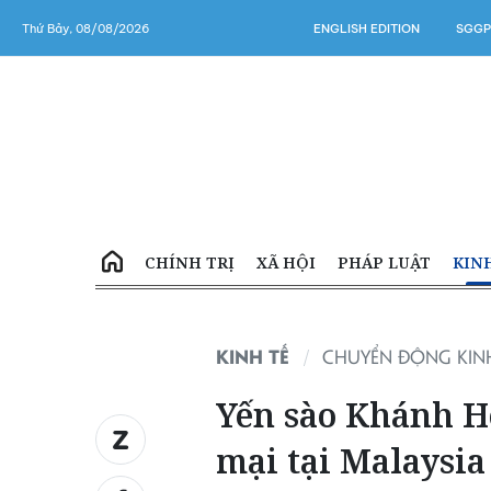
Thứ Bảy, 08/08/2026
ENGLISH EDITION
SGGP
CHÍNH TRỊ
XÃ HỘI
PHÁP LUẬT
KIN
KINH TẾ
CHUYỂN ĐỘNG KINH
Yến sào Khánh H
mại tại Malaysia