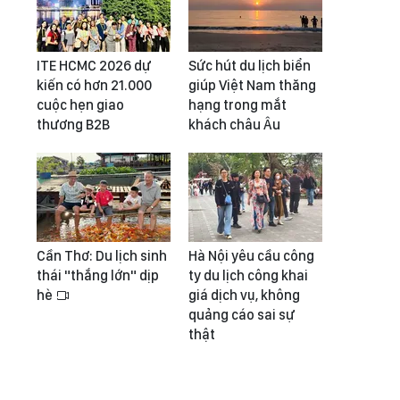
ITE HCMC 2026 dự
Sức hút du lịch biển
kiến có hơn 21.000
giúp Việt Nam thăng
cuộc hẹn giao
hạng trong mắt
thương B2B
khách châu Âu
Cần Thơ: Du lịch sinh
Hà Nội yêu cầu công
thái "thắng lớn" dịp
ty du lịch công khai
hè
giá dịch vụ, không
quảng cáo sai sự
thật