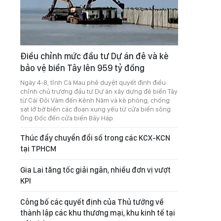
Điều chỉnh mức đầu tư Dự án đê và kè
bảo vệ biển Tây lên 959 tỷ đồng
Ngày 4-8, tỉnh Cà Mau phê duyệt quyết định điều
chỉnh chủ trương đầu tư Dự án xây dựng đê biển Tây
từ Cái Đôi Vàm đến Kênh Năm và kè phòng, chống
sạt lở bờ biển các đoạn xung yếu từ cửa biển sông
Ông Đốc đến cửa biển Bảy Háp.
Thúc đẩy chuyển đổi số trong các KCX-KCN
tại TPHCM
Gia Lai tăng tốc giải ngân, nhiều đơn vị vượt
KPI
Công bố các quyết định của Thủ tướng về
thành lập các khu thương mại, khu kinh tế tại