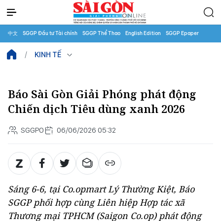
中文
SGGP Đầu tư Tài chính
SGGP Thể Thao
English Edition
SGGP Epaper
KINH TẾ
Báo Sài Gòn Giải Phóng phát động
Chiến dịch Tiêu dùng xanh 2026
SGGPO
06/06/2026 05:32
Sáng 6-6, tại Co.opmart Lý Thường Kiệt, Báo
SGGP phối hợp cùng Liên hiệp Hợp tác xã
Thương mại TPHCM (Saigon Co.op) phát động