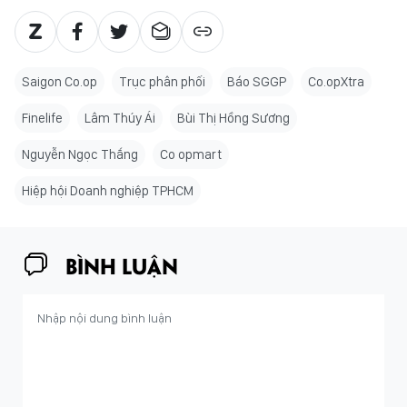
Saigon Co.op
Trục phân phối
Báo SGGP
Co.opXtra
Finelife
Lâm Thúy Ái
Bùi Thị Hồng Sương
Nguyễn Ngọc Thắng
Co opmart
Hiệp hội Doanh nghiệp TPHCM
BÌNH LUẬN