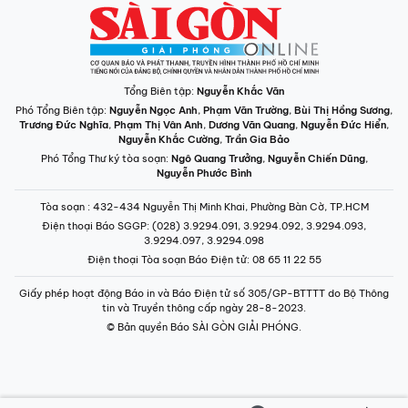
Tổng Biên tập:
Nguyễn Khắc Văn
Phó Tổng Biên tập:
Nguyễn Ngọc Anh
,
Phạm Văn Trường
,
Bùi Thị Hồng Sương
,
Trương Đức Nghĩa
,
Phạm Thị Vân Anh
,
Dương Văn Quang
,
Nguyễn Đức Hiển
,
Nguyễn Khắc Cường
,
Trần Gia Bảo
Phó Tổng Thư ký tòa soạn:
Ngô Quang Trưởng
,
Nguyễn Chiến Dũng
,
Nguyễn Phước Bình
Tòa soạn
: 432-434 Nguyễn Thị Minh Khai, Phường Bàn Cờ, TP.HCM
Điện thoại Báo SGGP
: (028) 3.9294.091, 3.9294.092, 3.9294.093,
3.9294.097, 3.9294.098
Điện thoại Tòa soạn Báo Điện tử
: 08 65 11 22 55
Giấy phép hoạt động Báo in và Báo Điện tử số 305/GP-BTTTT do Bộ Thông
tin và Truyền thông cấp ngày 28-8-2023.
© Bản quyền Báo SÀI GÒN GIẢI PHÓNG.