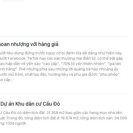
hoan nhượng với hàng giả
ười tiêu dùng đứng trước nguy cơ bị đánh lừa dễ dàng như hiện nay.
 lướt Facebook, TikTok hay các sàn thương mại điện tử, có thể bắt gặp
cáo hấp dẫn về yến sào “cao cấp”, “70% tổ yến thiên nhiên”, “giá tận
hính hãng”. Thế nhưng phía sau những lời quảng bá hào nhoáng ấy
 nước mủ trôm, chất tạo đặc, hương liệu và phụ gia được “phù phép”
o cấp...
 Dự án Khu dân cư Cầu Đò
ư Cầu Đò có diện tích đất: 31.358 m2 bao gồm các hạng mục nhà liên
uật. Trong đó, tổng diện tích đất ở: 18.674 m2; tổng diện tích sàn: 34.506
g: 1.104 người.