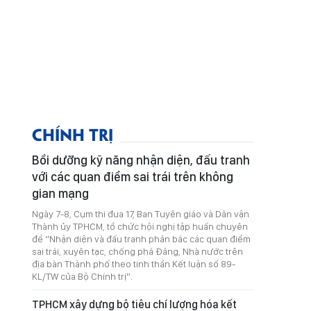
CHÍNH TRỊ
Bồi dưỡng kỹ năng nhận diện, đấu tranh
với các quan điểm sai trái trên không
gian mạng
Ngày 7-8, Cụm thi đua 17, Ban Tuyên giáo và Dân vận
Thành ủy TPHCM, tổ chức hội nghị tập huấn chuyên
đề “Nhận diện và đấu tranh phản bác các quan điểm
sai trái, xuyên tạc, chống phá Đảng, Nhà nước trên
địa bàn Thành phố theo tinh thần Kết luận số 89-
KL/TW của Bộ Chính trị”.
TPHCM xây dựng bộ tiêu chí lượng hóa kết