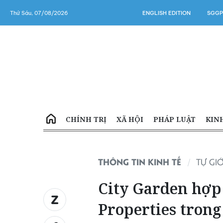
Thứ Sáu, 07/08/2026
ENGLISH EDITION
SGGP
CHÍNH TRỊ
XÃ HỘI
PHÁP LUẬT
KIN
THÔNG TIN KINH TẾ
TỰ GIỚ
City Garden hợp 
Properties tron