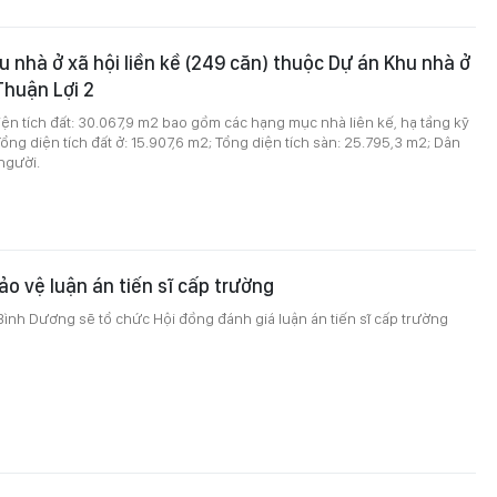
u nhà ở xã hội liền kề (249 căn) thuộc Dự án Khu nhà ở
Thuận Lợi 2
ện tích đất: 30.067,9 m2 bao gồm các hạng mục nhà liên kế, hạ tầng kỹ
Tổng diện tích đất ở: 15.907,6 m2; Tổng diện tích sàn: 25.795,3 m2; Dân
người.
o vệ luận án tiến sĩ cấp trường
ình Dương sẽ tổ chức Hội đồng đánh giá luận án tiến sĩ cấp trường