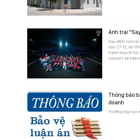
Anh trai "Sa
Sau đêm concert 
vào 27-12, tại T
tranh mùa lễ hội
concert sẽ tiếp t
Thông báo bả
doanh
Trường Đại học K