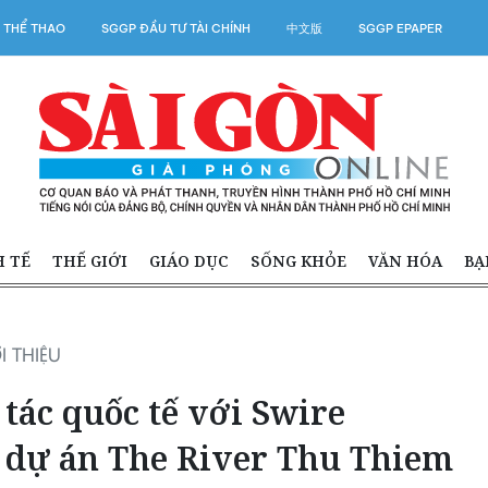
 THỂ THAO
SGGP ĐẦU TƯ TÀI CHÍNH
中文版
SGGP EPAPER
H TẾ
THẾ GIỚI
GIÁO DỤC
SỐNG KHỎE
VĂN HÓA
BẠ
I THIỆU
tác quốc tế với Swire
g dự án The River Thu Thiem