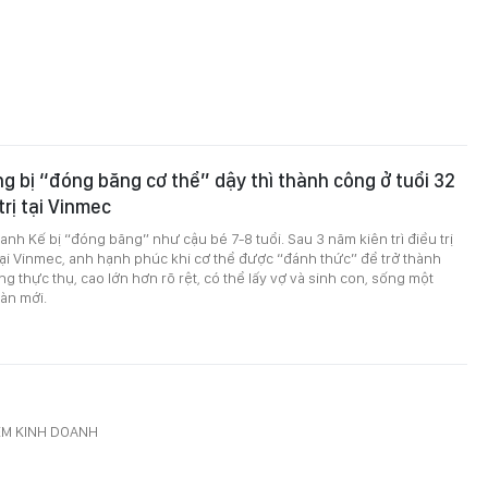
g bị “đóng băng cơ thể” dậy thì thành công ở tuổi 32
trị tại Vinmec
 anh Kế bị “đóng băng” như cậu bé 7-8 tuổi. Sau 3 năm kiên trì điều trị
tại Vinmec, anh hạnh phúc khi cơ thể được “đánh thức” để trở thành
g thực thụ, cao lớn hơn rõ rệt, có thể lấy vợ và sinh con, sống một
àn mới.
IỂM KINH DOANH