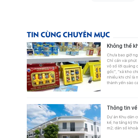
TIN CÙNG CHUYÊN MỤC
Không thể k
Chưa bao giờ ng
Chỉ cần vài phút
vô số lời quảng 
gốc”, “xả kho c
nhiều khi chỉ là
thành yến sào ca
Thông tin về
Dự án Khu dân c
kế, hạ tầng kỹ th
m2; dân số khoản