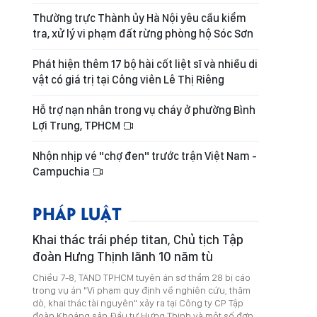
Thường trực Thành ủy Hà Nội yêu cầu kiểm
tra, xử lý vi phạm đất rừng phòng hộ Sóc Sơn
Phát hiện thêm 17 bộ hài cốt liệt sĩ và nhiều di
vật có giá trị tại Công viên Lê Thị Riêng
Hỗ trợ nạn nhân trong vụ cháy ở phường Bình
Lợi Trung, TPHCM
Nhộn nhịp vé "chợ đen" trước trận Việt Nam -
Campuchia
PHÁP LUẬT
Khai thác trái phép titan, Chủ tịch Tập
đoàn Hưng Thịnh lãnh 10 năm tù
Chiều 7-8, TAND TPHCM tuyên án sơ thẩm 28 bị cáo
trong vụ án "Vi phạm quy định về nghiên cứu, thăm
dò, khai thác tài nguyên" xảy ra tại Công ty CP Tập
đoàn Khoáng sản Đầu tư Hưng Thịnh và một số đơn