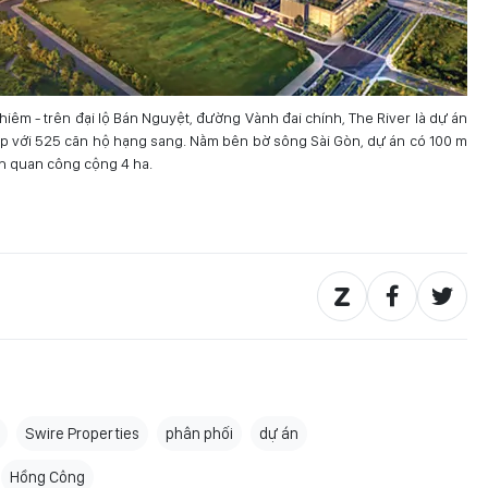
hiêm - trên đại lộ Bán Nguyệt, đường Vành đai chính, The River là dự án
háp với 525 căn hộ hạng sang. Nằm bên bờ sông Sài Gòn, dự án có 100 m
h quan công cộng 4 ha.
Swire Properties
phân phối
dự án
Hồng Công