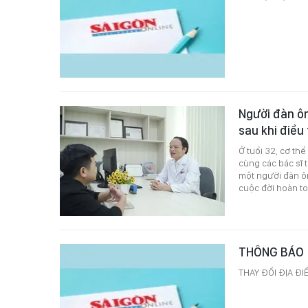
Người đàn ôn
sau khi điều 
Ở tuổi 32, cơ thể
cùng các bác sĩ 
một người đàn ôn
cuộc đời hoàn to
THÔNG BÁO
THAY ĐỔI ĐỊA Đ