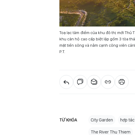
Toạ lạc tâm điểm của khu đô thị mới Thủ T
khu căn hộ cao cấp biệt lập gồm 3 tòa t
mặt tiền sông và nằm cạnh công viên cản
P.T.
TỪ KHÓA
City Garden
hợp tác
The River Thu Thiem