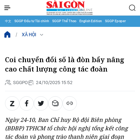
中文
SGGP Đầu tư Tài chính
SGGP Thể Thao
English Edition
SGGP Epaper
XÃ HỘI
Coi chuyển đổi số là đòn bẩy nâng
cao chất lượng công tác đoàn
SGGPO
24/10/2025 15:52
Ngày 24-10, Ban Chỉ huy Bộ đội Biên phòng
(BĐBP) TPHCM tổ chức hội nghị tổng kết công
tác đoàn và phong trào thanh niên giai đoạn