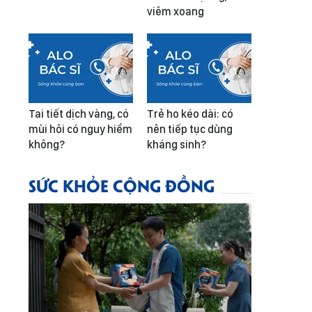
viêm xoang
Tai tiết dịch vàng, có
Trẻ ho kéo dài: có
mùi hôi có nguy hiểm
nên tiếp tục dùng
không?
kháng sinh?
SỨC KHỎE CỘNG ĐỒNG