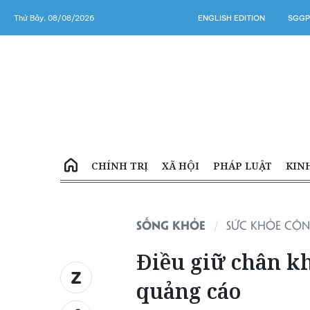
Thứ Bảy, 08/08/2026
ENGLISH EDITION
SGGP
CHÍNH TRỊ
XÃ HỘI
PHÁP LUẬT
KIN
SỐNG KHỎE
SỨC KHỎE CỘ
Điều giữ chân k
quảng cáo