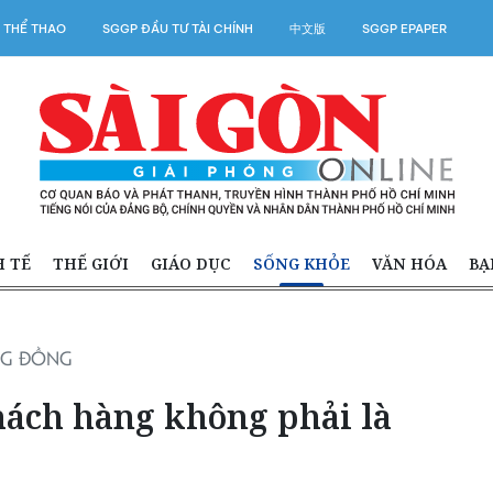
 THỂ THAO
SGGP ĐẦU TƯ TÀI CHÍNH
中文版
SGGP EPAPER
H TẾ
THẾ GIỚI
GIÁO DỤC
SỐNG KHỎE
VĂN HÓA
BẠ
NG ĐỒNG
hách hàng không phải là