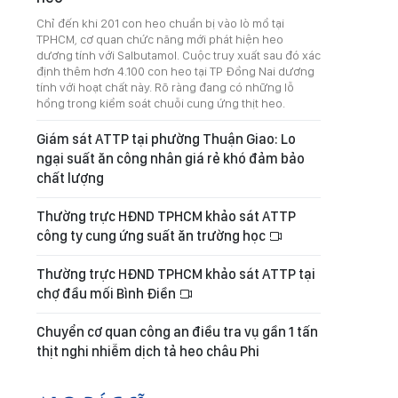
Chỉ đến khi 201 con heo chuẩn bị vào lò mổ tại
TPHCM, cơ quan chức năng mới phát hiện heo
dương tính với Salbutamol. Cuộc truy xuất sau đó xác
định thêm hơn 4.100 con heo tại TP Đồng Nai dương
tính với hoạt chất này. Rõ ràng đang có những lỗ
hổng trong kiểm soát chuỗi cung ứng thịt heo.
Giám sát ATTP tại phường Thuận Giao: Lo
ngại suất ăn công nhân giá rẻ khó đảm bảo
chất lượng
Thường trực HĐND TPHCM khảo sát ATTP
công ty cung ứng suất ăn trường học
Thường trực HĐND TPHCM khảo sát ATTP tại
chợ đầu mối Bình Điền
Chuyển cơ quan công an điều tra vụ gần 1 tấn
thịt nghi nhiễm dịch tả heo châu Phi