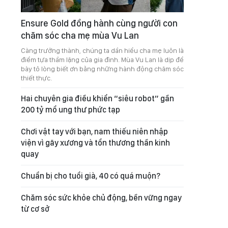
Ensure Gold đồng hành cùng người con
chăm sóc cha mẹ mùa Vu Lan
Càng trưởng thành, chúng ta dần hiểu cha mẹ luôn là
điểm tựa thầm lặng của gia đình. Mùa Vu Lan là dịp để
bày tỏ lòng biết ơn bằng những hành động chăm sóc
thiết thực.
Hai chuyên gia điều khiển “siêu robot” gần
200 tỷ mổ ung thư phức tạp
Chơi vật tay với bạn, nam thiếu niên nhập
viện vì gãy xương và tổn thương thần kinh
quay
Chuẩn bị cho tuổi già, 40 có quá muộn?
Chăm sóc sức khỏe chủ động, bền vững ngay
từ cơ sở