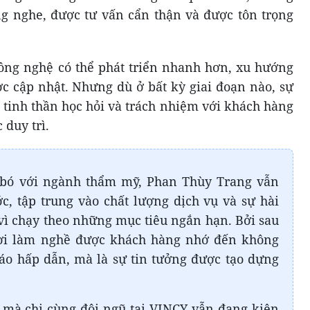
g nghe, được tư vấn cẩn thận và được tôn trọng
 công nghệ có thể phát triển nhanh hơn, xu hướng
ợc cập nhật. Nhưng dù ở bất kỳ giai đoạn nào, sự
 tinh thần học hỏi và trách nhiệm với khách hàng
 duy trì.
 bó với ngành thẩm mỹ, Phan Thùy Trang vẫn
c, tập trung vào chất lượng dịch vụ và sự hài
vì chạy theo những mục tiêu ngắn hạn. Bởi sau
gười làm nghề được khách hàng nhớ đến không
áo hấp dẫn, mà là sự tin tưởng được tạo dựng
rị mà chị cùng đội ngũ tại VINCY vẫn đang kiên