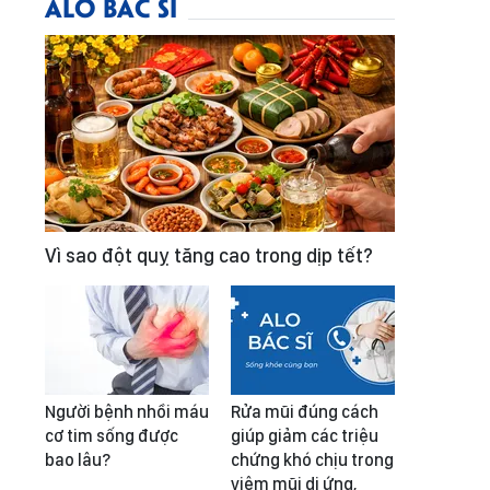
ALO BÁC SĨ
Vì sao đột quỵ tăng cao trong dịp tết?
Người bệnh nhồi máu
Rửa mũi đúng cách
cơ tim sống được
giúp giảm các triệu
bao lâu?
chứng khó chịu trong
viêm mũi dị ứng,