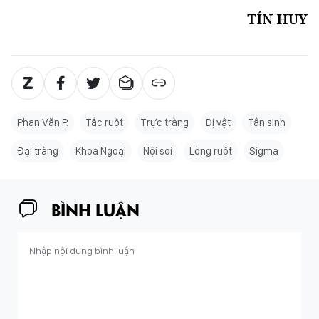
TÍN HUY
Phan Văn P.
Tắc ruột
Trực tràng
Dị vật
Tân sinh
Đại tràng
Khoa Ngoại
Nội soi
Lòng ruột
Sigma
BÌNH LUẬN