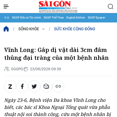
中文
SGGP Đầu tư Tài chính
SGGP Thể Thao
English Edition
SGGP Epaper
SỐNG KHỎE
SỨC KHỎE CỘNG ĐỒNG
Vĩnh Long: Gắp dị vật dài 3cm đâm
thủng đại tràng của một bệnh nhân
SGGPO
23/06/2026 09:39
Ngày 23-6, Bệnh viện Đa khoa Vĩnh Long cho
biết, các bác sĩ Khoa Ngoại Tổng quát vừa phẫu
thuật nội soi thành công, cứu một bệnh nhân bị