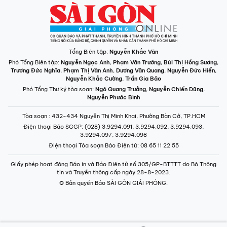
Tổng Biên tập:
Nguyễn Khắc Văn
Phó Tổng Biên tập:
Nguyễn Ngọc Anh
,
Phạm Văn Trường
,
Bùi Thị Hồng Sương
,
Trương Đức Nghĩa
,
Phạm Thị Vân Anh
,
Dương Văn Quang
,
Nguyễn Đức Hiển
,
Nguyễn Khắc Cường
,
Trần Gia Bảo
Phó Tổng Thư ký tòa soạn:
Ngô Quang Trưởng
,
Nguyễn Chiến Dũng
,
Nguyễn Phước Bình
Tòa soạn
: 432-434 Nguyễn Thị Minh Khai, Phường Bàn Cờ, TP.HCM
Điện thoại Báo SGGP
: (028) 3.9294.091, 3.9294.092, 3.9294.093,
3.9294.097, 3.9294.098
Điện thoại Tòa soạn Báo Điện tử
: 08 65 11 22 55
Giấy phép hoạt động Báo in và Báo Điện tử số 305/GP-BTTTT do Bộ Thông
tin và Truyền thông cấp ngày 28-8-2023.
© Bản quyền Báo SÀI GÒN GIẢI PHÓNG.