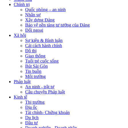
Chính trị
Quốc phòng – an ninh
Nhân sự
Xây dựng Đảng
Bảo vệ nền tảng tư tưởng của Đảng
Đối ngoại
Xã hội
Sự kiện & Bình luận
Cải cách hành chính
Đô thị
Giao thông
Tuổi trẻ cuộc sống
Bút Sài Gòn
Tin buồn
Môi trường
Pháp luật
An ninh - trật tự
Câu chuyện Pháp luật
Kinh tế
Thị trường
Địa ốc
Tài chính- Chứng khoán
Du lịch
Đầu tư
Doanh nghiệp - Doanh nhân