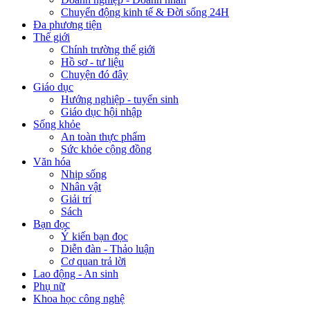
Chuyển động kinh tế & Đời sống 24H
Đa phương tiện
Thế giới
Chính trường thế giới
Hồ sơ - tư liệu
Chuyện đó đây
Giáo dục
Hướng nghiệp - tuyển sinh
Giáo dục hội nhập
Sống khỏe
An toàn thực phẩm
Sức khỏe cộng đồng
Văn hóa
Nhịp sống
Nhân vật
Giải trí
Sách
Bạn đọc
Ý kiến bạn đọc
Diễn đàn - Thảo luận
Cơ quan trả lời
Lao động - An sinh
Phụ nữ
Khoa học công nghệ