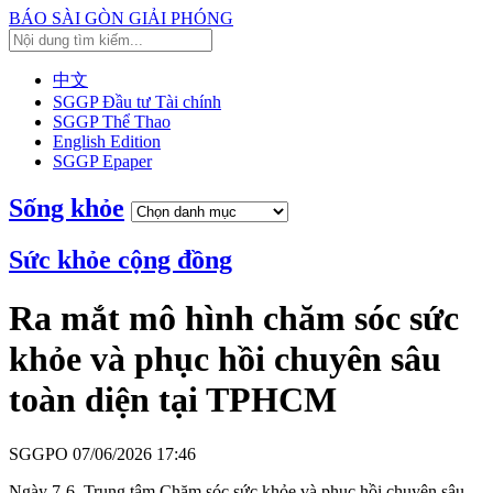
BÁO SÀI GÒN GIẢI PHÓNG
中文
SGGP Đầu tư Tài chính
SGGP Thể Thao
English Edition
SGGP Epaper
Sống khỏe
Sức khỏe cộng đồng
Ra mắt mô hình chăm sóc sức
khỏe và phục hồi chuyên sâu
toàn diện tại TPHCM
SGGPO
07/06/2026 17:46
Ngày 7-6, Trung tâm Chăm sóc sức khỏe và phục hồi chuyên sâu