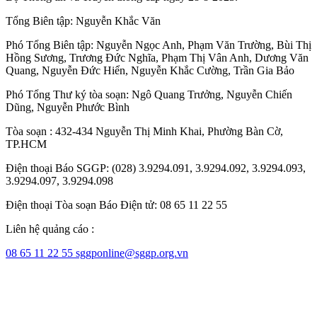
Tổng Biên tập:
Nguyễn Khắc Văn
Phó Tổng Biên tập:
Nguyễn Ngọc Anh
,
Phạm Văn Trường
,
Bùi Thị
Hồng Sương
,
Trương Đức Nghĩa
,
Phạm Thị Vân Anh
,
Dương Văn
Quang
,
Nguyễn Đức Hiển
,
Nguyễn Khắc Cường
,
Trần Gia Bảo
Phó Tổng Thư ký tòa soạn:
Ngô Quang Trưởng
,
Nguyễn Chiến
Dũng
,
Nguyễn Phước Bình
Tòa soạn : 432-434 Nguyễn Thị Minh Khai, Phường Bàn Cờ,
TP.HCM
Điện thoại Báo SGGP: (028) 3.9294.091, 3.9294.092, 3.9294.093,
3.9294.097, 3.9294.098
Điện thoại Tòa soạn Báo Điện tử: 08 65 11 22 55
Liên hệ quảng cáo :
08 65 11 22 55
sggponline@sggp.org.vn