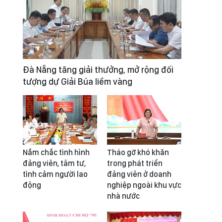
Đà Nẵng tăng giải thưởng, mở rộng đối
tượng dự Giải Búa liềm vàng
Nắm chắc tình hình
Tháo gỡ khó khăn
đảng viên, tâm tư,
trong phát triển
tình cảm người lao
đảng viên ở doanh
động
nghiệp ngoài khu vực
nhà nước