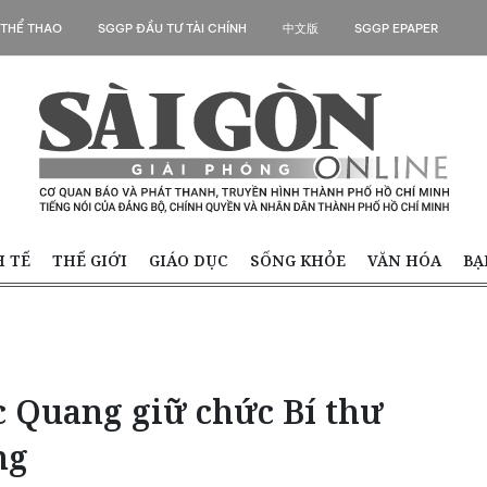
 THỂ THAO
SGGP ĐẦU TƯ TÀI CHÍNH
中文版
SGGP EPAPER
H TẾ
THẾ GIỚI
GIÁO DỤC
SỐNG KHỎE
VĂN HÓA
BẠ
c Quang giữ chức Bí thư
ng