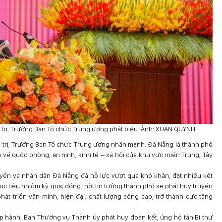
 trị, Trưởng Ban Tổ chức Trung ương phát biểu. Ảnh: XUÂN QUỲNH
 trị, Trưởng Ban Tổ chức Trung ương nhấn mạnh, Đà Nẵng là thành phố
ếu về quốc phòng, an ninh, kinh tế – xã hội của khu vực miền Trung, Tây
ền và nhân dân Đà Nẵng đã nỗ lực vượt qua khó khăn, đạt nhiều kết
c tiêu nhiệm kỳ qua; đồng thời tin tưởng thành phố sẽ phát huy truyền
hát triển văn minh, hiện đại, chất lượng sống cao, trở thành cực tăng
 hành, Ban Thường vụ Thành ủy phát huy đoàn kết, ủng hộ tân Bí thư