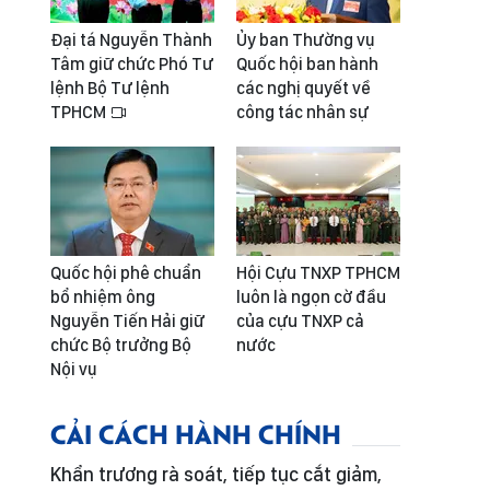
Đại tá Nguyễn Thành
Ủy ban Thường vụ
Tâm giữ chức Phó Tư
Quốc hội ban hành
lệnh Bộ Tư lệnh
các nghị quyết về
TPHCM
công tác nhân sự
Quốc hội phê chuẩn
Hội Cựu TNXP TPHCM
bổ nhiệm ông
luôn là ngọn cờ đầu
Nguyễn Tiến Hải giữ
của cựu TNXP cả
chức Bộ trưởng Bộ
nước
Nội vụ
CẢI CÁCH HÀNH CHÍNH
Khẩn trương rà soát, tiếp tục cắt giảm,