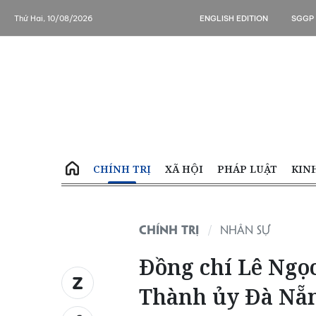
Thứ Hai, 10/08/2026
ENGLISH EDITION
SGGP
CHÍNH TRỊ
XÃ HỘI
PHÁP LUẬT
KIN
CHÍNH TRỊ
NHÂN SỰ
Đồng chí Lê Ngọ
Thành ủy Đà Nẵ