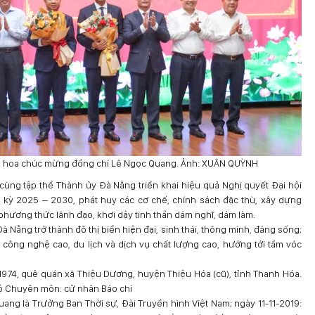
ặng hoa chúc mừng đồng chí Lê Ngọc Quang. Ảnh: XUÂN QUỲNH
ùng tập thể Thành ủy Đà Nẵng triển khai hiệu quả Nghị quyết Đại hội
kỳ 2025 – 2030, phát huy các cơ chế, chính sách đặc thù, xây dựng
hương thức lãnh đạo, khơi dậy tinh thần dám nghĩ, dám làm.
Nẵng trở thành đô thị biển hiện đại, sinh thái, thông minh, đáng sống;
 công nghệ cao, du lịch và dịch vụ chất lượng cao, hướng tới tầm vóc
974, quê quán xã Thiệu Dương, huyện Thiệu Hóa (cũ), tỉnh Thanh Hóa.
h độ Chuyên môn: cử nhân Báo chí
ang là Trưởng Ban Thời sự, Đài Truyền hình Việt Nam; ngày 11-11-2019: