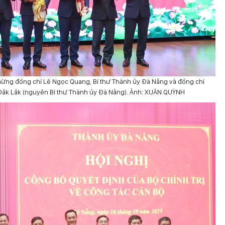
ng đồng chí Lê Ngọc Quang, Bí thư Thành ủy Đà Nẵng và đồng chí
 Đắk Lắk (nguyên Bí thư Thành ủy Đà Nẵng). Ảnh: XUÂN QUỲNH