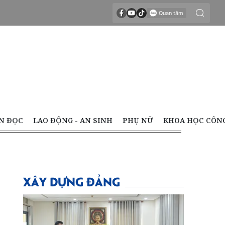
N ĐỌC
LAO ĐỘNG - AN SINH
PHỤ NỮ
KHOA HỌC CÔN
XÂY DỰNG ĐẢNG