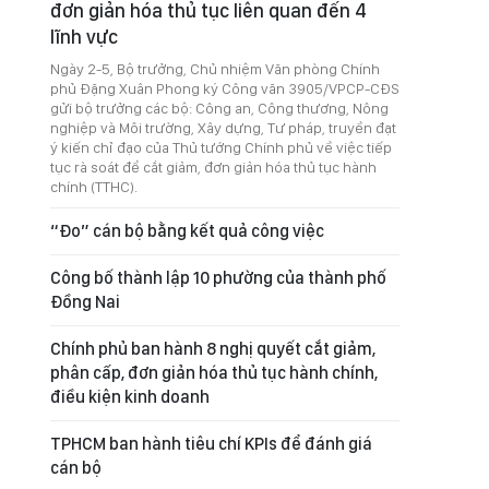
đơn giản hóa thủ tục liên quan đến 4
lĩnh vực
Ngày 2-5, Bộ trưởng, Chủ nhiệm Văn phòng Chính
phủ Đặng Xuân Phong ký Công văn 3905/VPCP-CĐS
gửi bộ trưởng các bộ: Công an, Công thương, Nông
nghiệp và Môi trường, Xây dựng, Tư pháp, truyền đạt
ý kiến chỉ đạo của Thủ tướng Chính phủ về việc tiếp
tục rà soát để cắt giảm, đơn giản hóa thủ tục hành
chính (TTHC).
“Đo” cán bộ bằng kết quả công việc
Công bố thành lập 10 phường của thành phố
Đồng Nai
Chính phủ ban hành 8 nghị quyết cắt giảm,
phân cấp, đơn giản hóa thủ tục hành chính,
điều kiện kinh doanh
TPHCM ban hành tiêu chí KPIs để đánh giá
cán bộ