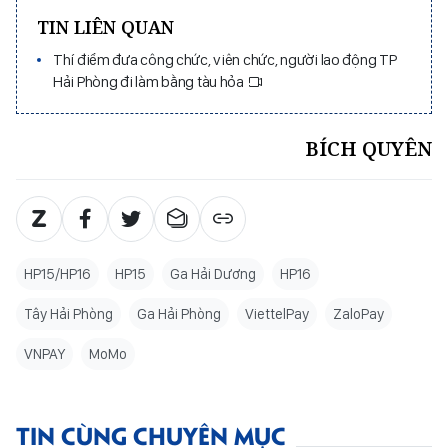
TIN LIÊN QUAN
Thí điểm đưa công chức, viên chức, người lao động TP
Hải Phòng đi làm bằng tàu hỏa
BÍCH QUYÊN
HP15/HP16
HP15
Ga Hải Dương
HP16
Tây Hải Phòng
Ga Hải Phòng
ViettelPay
ZaloPay
VNPAY
MoMo
TIN CÙNG CHUYÊN MỤC