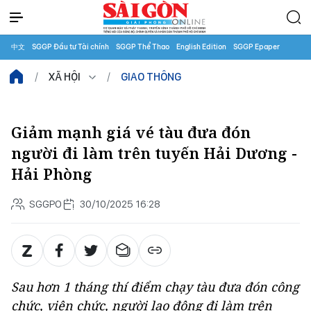
中文
SGGP Đầu tư Tài chính
SGGP Thể Thao
English Edition
SGGP Epaper
XÃ HỘI
GIAO THÔNG
Giảm mạnh giá vé tàu đưa đón
người đi làm trên tuyến Hải Dương -
Hải Phòng
SGGPO
30/10/2025 16:28
Sau hơn 1 tháng thí điểm chạy tàu đưa đón công
chức, viên chức, người lao động đi làm trên