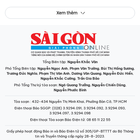
Xem thêm
Tổng Biên tập:
Nguyễn Khắc Văn
Phó Tổng Biên tập:
Nguyễn Ngọc Anh
,
Phạm Văn Trường
,
Bùi Thị Hồng Sương
,
Trương Đức Nghĩa
,
Phạm Thị Vân Anh
,
Dương Văn Quang
,
Nguyễn Đức Hiển
,
Nguyễn Khắc Cường
,
Trần Gia Bảo
Phó Tổng Thư ký tòa soạn:
Ngô Quang Trưởng
,
Nguyễn Chiến Dũng
,
Nguyễn Phước Bình
Tòa soạn
: 432-434 Nguyễn Thị Minh Khai, Phường Bàn Cờ, TP.HCM
Điện thoại Báo SGGP
: (028) 3.9294.091, 3.9294.092, 3.9294.093,
3.9294.097, 3.9294.098
Điện thoại Tòa soạn Báo Điện tử
: 08 65 11 22 55
Giấy phép hoạt động Báo in và Báo Điện tử số 305/GP-BTTTT do Bộ Thông
tin và Truyền thông cấp ngày 28-8-2023.