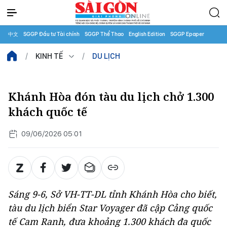
中文
SGGP Đầu tư Tài chính
SGGP Thể Thao
English Edition
SGGP Epaper
KINH TẾ
DU LỊCH
Khánh Hòa đón tàu du lịch chở 1.300
khách quốc tế
09/06/2026 05:01
Sáng 9-6, Sở VH-TT-DL tỉnh Khánh Hòa cho biết,
tàu du lịch biển Star Voyager đã cập Cảng quốc
tế Cam Ranh, đưa khoảng 1.300 khách đa quốc