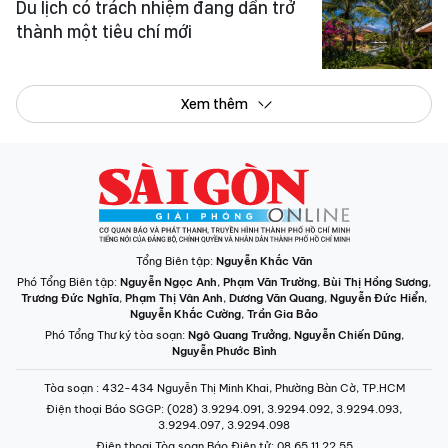
Xem thêm
Tổng Biên tập:
Nguyễn Khắc Văn
Phó Tổng Biên tập:
Nguyễn Ngọc Anh
,
Phạm Văn Trường
,
Bùi Thị Hồng Sương
,
Trương Đức Nghĩa
,
Phạm Thị Vân Anh
,
Dương Văn Quang
,
Nguyễn Đức Hiển
,
Nguyễn Khắc Cường
,
Trần Gia Bảo
Phó Tổng Thư ký tòa soạn:
Ngô Quang Trưởng
,
Nguyễn Chiến Dũng
,
Nguyễn Phước Bình
Tòa soạn
: 432-434 Nguyễn Thị Minh Khai, Phường Bàn Cờ, TP.HCM
Điện thoại Báo SGGP
: (028) 3.9294.091, 3.9294.092, 3.9294.093,
3.9294.097, 3.9294.098
Điện thoại Tòa soạn Báo Điện tử
: 08 65 11 22 55
Giấy phép hoạt động Báo in và Báo Điện tử số 305/GP-BTTTT do Bộ Thông