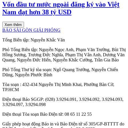
Vốn đầu tư nước ngoài đăng ký vào Việt
Nam đạt hơn 38 tỷ USD
Xem thêm
BÁO SÀI GÒN GIẢI PHÓNG
Tổng Biên tập:
Nguyễn Khắc Văn
Phó Tổng Biên tập:
Nguyễn Ngọc Anh
,
Phạm Văn Trường
,
Bùi Thị
Hồng Sương
,
Trương Đức Nghĩa
,
Phạm Thị Vân Anh
,
Dương Văn
Quang
,
Nguyễn Đức Hiển
,
Nguyễn Khắc Cường
,
Trần Gia Bảo
Phó Tổng Thư ký tòa soạn:
Ngô Quang Trưởng
,
Nguyễn Chiến
Dũng
,
Nguyễn Phước Bình
Tòa soạn
: 432-434 Nguyễn Thị Minh Khai, Phường Bàn Cờ,
TP.HCM
Điện thoại Báo SGGP
: (028) 3.9294.091, 3.9294.092, 3.9294.093,
3.9294.097, 3.9294.098
Điện thoại Tòa soạn Báo Điện tử
: 08 65 11 22 55
Giấy phép hoạt động Báo in và Báo Điện tử số 305/GP-BTTTT do