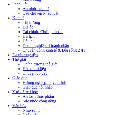
Pháp luật
An ninh - trật tự
Câu chuyện Pháp luật
Kinh tế
Thị trường
Địa ốc
Tài chính- Chứng khoán
Du lịch
Đầu tư
Doanh nghiệp - Doanh nhân
Chuyển động kinh tế & Đời sống 24H
Đa phương tiện
Thế giới
Chính trường thế giới
Hồ sơ - tư liệu
Chuyện đó đây
Giáo dục
Hướng nghiệp - tuyển sinh
Giáo dục hội nhập
Y tế - Sức khỏe
An toàn thực phẩm
Sức khỏe cộng đồng
Văn hóa
Nhịp sống
Nhân vật