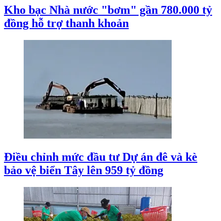
Kho bạc Nhà nước "bơm" gần 780.000 tỷ
đồng hỗ trợ thanh khoản
Điều chỉnh mức đầu tư Dự án đê và kè
bảo vệ biển Tây lên 959 tỷ đồng