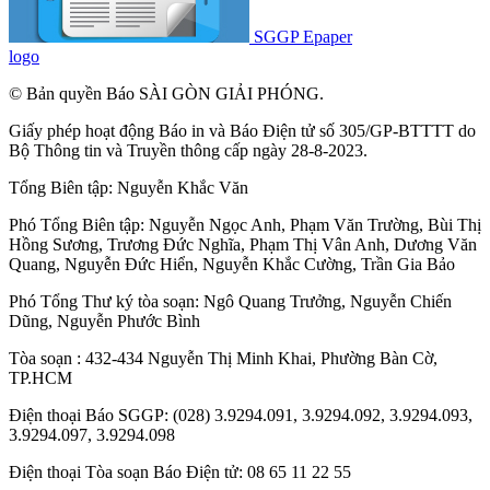
SGGP Epaper
logo
© Bản quyền Báo SÀI GÒN GIẢI PHÓNG.
Giấy phép hoạt động Báo in và Báo Điện tử số 305/GP-BTTTT do
Bộ Thông tin và Truyền thông cấp ngày 28-8-2023.
Tổng Biên tập:
Nguyễn Khắc Văn
Phó Tổng Biên tập:
Nguyễn Ngọc Anh
,
Phạm Văn Trường
,
Bùi Thị
Hồng Sương
,
Trương Đức Nghĩa
,
Phạm Thị Vân Anh
,
Dương Văn
Quang
,
Nguyễn Đức Hiển
,
Nguyễn Khắc Cường
,
Trần Gia Bảo
Phó Tổng Thư ký tòa soạn:
Ngô Quang Trưởng
,
Nguyễn Chiến
Dũng
,
Nguyễn Phước Bình
Tòa soạn : 432-434 Nguyễn Thị Minh Khai, Phường Bàn Cờ,
TP.HCM
Điện thoại Báo SGGP: (028) 3.9294.091, 3.9294.092, 3.9294.093,
3.9294.097, 3.9294.098
Điện thoại Tòa soạn Báo Điện tử: 08 65 11 22 55