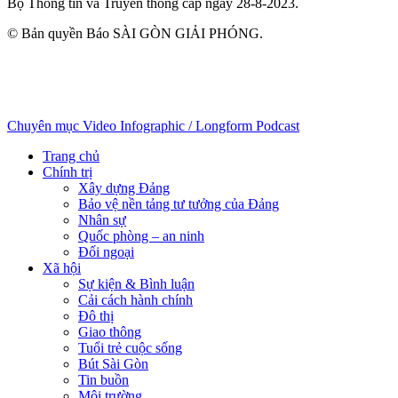
Bộ Thông tin và Truyền thông cấp ngày 28-8-2023.
© Bản quyền Báo SÀI GÒN GIẢI PHÓNG.
Chuyên mục
Video
Infographic / Longform
Podcast
Trang chủ
Chính trị
Xây dựng Đảng
Bảo vệ nền tảng tư tưởng của Đảng
Nhân sự
Quốc phòng – an ninh
Đối ngoại
Xã hội
Sự kiện & Bình luận
Cải cách hành chính
Đô thị
Giao thông
Tuổi trẻ cuộc sống
Bút Sài Gòn
Tin buồn
Môi trường