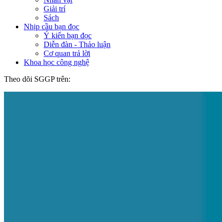
Giải trí
Sách
Nhịp cầu bạn đọc
Ý kiến bạn đọc
Diễn đàn - Thảo luận
Cơ quan trả lời
Khoa học công nghệ
Theo dõi SGGP trên: