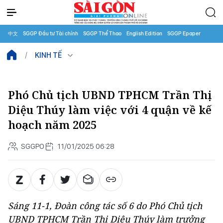
中文
SGGP Đầu tư Tài chính
SGGP Thể Thao
English Edition
SGGP Epaper
KINH TẾ
Phó Chủ tịch UBND TPHCM Trần Thị
Diệu Thúy làm việc với 4 quận về kế
hoạch năm 2025
SGGPO
11/01/2025 06:28
Sáng 11-1, Đoàn công tác số 6 do Phó Chủ tịch
UBND TPHCM Trần Thị Diệu Thúy làm trưởng