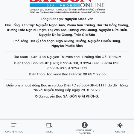
Tổng Biên tập:
Nguyễn Khắc Văn
Phó Tổng Biên tập:
Nguyễn Ngọc Anh
,
Phạm Văn Trường
,
Bùi Thị Hồng Sương
,
Trương Đức Nghĩa
,
Phạm Thị Vân Anh
,
Dương Văn Quang
,
Nguyễn Đức Hiển
,
Nguyễn Khắc Cường
,
Trần Gia Bảo
Phó Tổng Thư ký tòa soạn:
Ngô Quang Trưởng
,
Nguyễn Chiến Dũng
,
Nguyễn Phước Bình
Tòa soạn
: 432-434 Nguyễn Thị Minh Khai, Phường Bàn Cờ, TP.HCM
Điện thoại Báo SGGP
: (028) 3.9294.091, 3.9294.092, 3.9294.093,
3.9294.097, 3.9294.098
Điện thoại Tòa soạn Báo Điện tử
: 08 65 11 22 55
Giấy phép hoạt động Báo in và Báo Điện tử số 305/GP-BTTTT do Bộ Thông
tin và Truyền thông cấp ngày 28-8-2023.
© Bản quyền Báo SÀI GÒN GIẢI PHÓNG.
INFOGRAPHIC /
CHUYÊN MỤC
VIDEO
PODCAST
LONGFORM