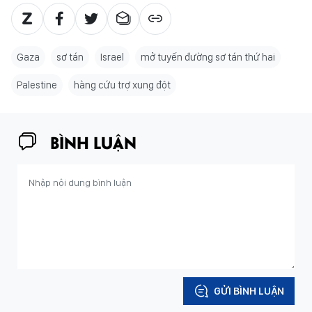
Gaza
sơ tán
Israel
mở tuyến đường sơ tán thứ hai
Palestine
hàng cứu trợ xung đột
BÌNH LUẬN
GỬI BÌNH LUẬN