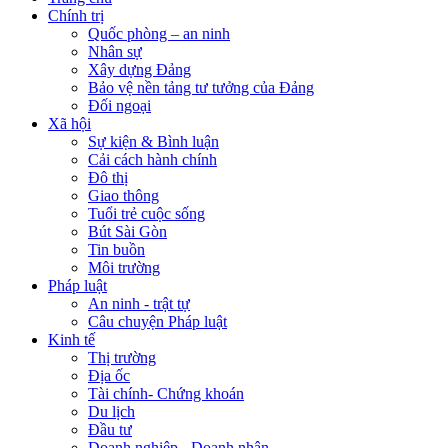
Chính trị
Quốc phòng – an ninh
Nhân sự
Xây dựng Đảng
Bảo vệ nền tảng tư tưởng của Đảng
Đối ngoại
Xã hội
Sự kiện & Bình luận
Cải cách hành chính
Đô thị
Giao thông
Tuổi trẻ cuộc sống
Bút Sài Gòn
Tin buồn
Môi trường
Pháp luật
An ninh - trật tự
Câu chuyện Pháp luật
Kinh tế
Thị trường
Địa ốc
Tài chính- Chứng khoán
Du lịch
Đầu tư
Doanh nghiệp - Doanh nhân