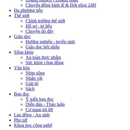
Chuyển động kinh tế & Đời sống 24H
Đa phương tiện
Thế giới
Chính trường thế giới
Hồ sơ - tư liệu
Chuyện đó đây
Giáo dục
Hướng nghiệp - tuyển sinh
Giáo dục hội nhập
Sống khỏe
An toàn thực phẩm
Sức khỏe cộng đồng
Văn hóa
Nhịp sống
Nhân vật
Giải trí
Sách
Bạn đọc
Ý kiến bạn đọc
Diễn đàn - Thảo luận
Cơ quan trả lời
Lao động - An sinh
Phụ nữ
Khoa học công nghệ