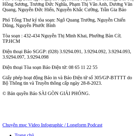
Hồng Sương
,
Trương Đức Nghĩa
,
Phạm Thị Vân Anh
,
Dương Văn
Quang
,
Nguyễn Đức Hiển
,
Nguyễn Khắc Cường
,
Trần Gia Bảo
Phó Tổng Thư ký tòa soạn:
Ngô Quang Trưởng
,
Nguyễn Chiến
Dũng
,
Nguyễn Phước Bình
Tòa soạn
: 432-434 Nguyễn Thị Minh Khai, Phường Bàn Cờ,
TP.HCM
Điện thoại Báo SGGP
: (028) 3.9294.091, 3.9294.092, 3.9294.093,
3.9294.097, 3.9294.098
Điện thoại Tòa soạn Báo Điện tử
: 08 65 11 22 55
Giấy phép hoạt động Báo in và Báo Điện tử số 305/GP-BTTTT do
Bộ Thông tin và Truyền thông cấp ngày 28-8-2023.
© Bản quyền Báo SÀI GÒN GIẢI PHÓNG.
Chuyên mục
Video
Infographic / Longform
Podcast
Trang chủ