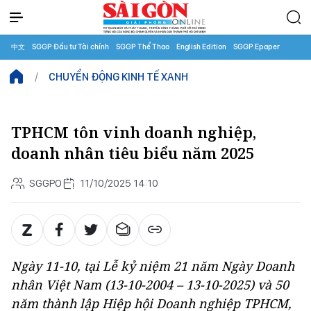
中文
SGGP Đầu tư Tài chính
SGGP Thể Thao
English Edition
SGGP Epaper
CHUYỂN ĐỘNG KINH TẾ XANH
TPHCM tôn vinh doanh nghiệp,
doanh nhân tiêu biểu năm 2025
SGGPO
11/10/2025 14:10
Ngày 11-10, tại
L
ễ kỷ niệm 21 năm Ngày Doanh
nhân Việt Nam (13-10-2004 – 13-10-2025) và 50
năm thành lập Hiệp hội Doanh nghiệp TPHCM,