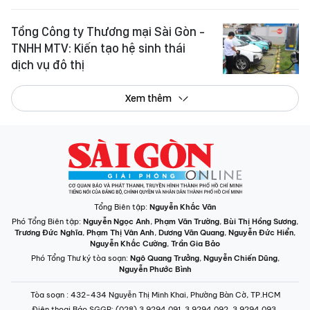
Tổng Công ty Thương mại Sài Gòn -
TNHH MTV: Kiến tạo hệ sinh thái
dịch vụ đô thị
Xem thêm
Tổng Biên tập:
Nguyễn Khắc Văn
Phó Tổng Biên tập:
Nguyễn Ngọc Anh
,
Phạm Văn Trường
,
Bùi Thị Hồng Sương
,
Trương Đức Nghĩa
,
Phạm Thị Vân Anh
,
Dương Văn Quang
,
Nguyễn Đức Hiển
,
Nguyễn Khắc Cường
,
Trần Gia Bảo
Phó Tổng Thư ký tòa soạn:
Ngô Quang Trưởng
,
Nguyễn Chiến Dũng
,
Nguyễn Phước Bình
Tòa soạn
: 432-434 Nguyễn Thị Minh Khai, Phường Bàn Cờ, TP.HCM
Điện thoại Báo SGGP
: (028) 3.9294.091, 3.9294.092, 3.9294.093,