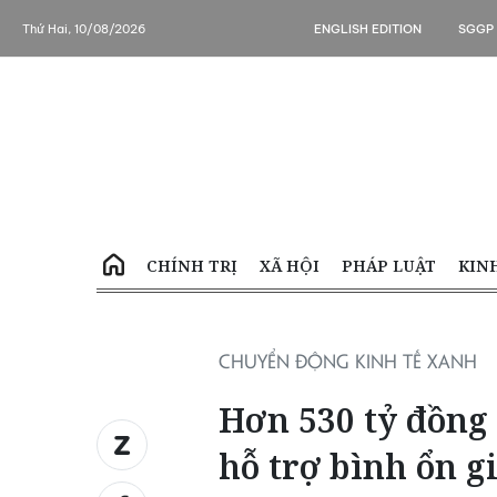
Thứ Hai, 10/08/2026
ENGLISH EDITION
SGGP
CHÍNH TRỊ
XÃ HỘI
PHÁP LUẬT
KIN
CHUYỂN ĐỘNG KINH TẾ XANH
Hơn 530 tỷ đồng 
hỗ trợ bình ổn g