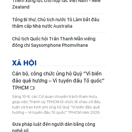
Thêm xung lực cho hợp tác Việt Nam - New
Zealand
Tổng Bí thư, Chủ tịch nước Tô Lâm bắt đầu
thăm cấp Nhà nước Australia
Chủ tịch Quốc hội Trần Thanh Mẫn viếng
đồng chí Saysomphone Phomvihane
XÃ HỘI
Cán bộ, công chức ủng hộ Quỹ “Vì biển
đảo quê hương – Vì tuyến đầu Tổ quốc”
TPHCM
Sáng 10-8, các Cơ quan chuyên trách tham mưu,
giúp việc Thành ủy TPHCM tổ chức lễ chào cờ đầu
tuần và trao kinh phí ủng hộ Quỹ “Vì biển đảo quê
hương – Vì tuyến đầu Tổ quốc” TPHCM năm 2026.
Đưa pháp luật đến người dân bằng công
nghệ số