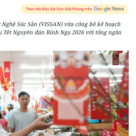
Theo dõi Báo Sài Gòn Giải Phóng trên
 Nghệ Súc Sản (VISSAN) vừa công bố kế hoạch
ụ Tết Nguyên đán Bính Ngọ 2026 với tổng ngân