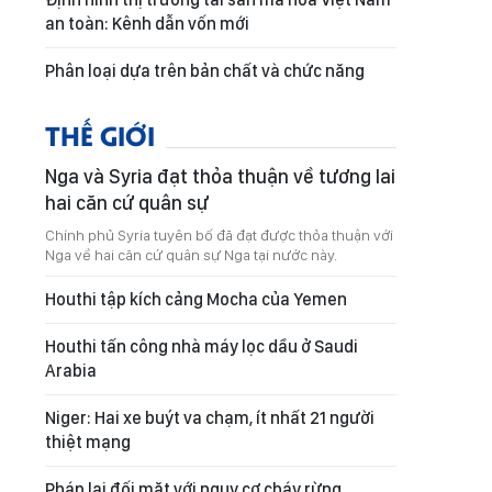
an toàn: Kênh dẫn vốn mới
Phân loại dựa trên bản chất và chức năng
THẾ GIỚI
Nga và Syria đạt thỏa thuận về tương lai
hai căn cứ quân sự
Chính phủ Syria tuyên bố đã đạt được thỏa thuận với
Nga về hai căn cứ quân sự Nga tại nước này.
Houthi tập kích cảng Mocha của Yemen
Houthi tấn công nhà máy lọc dầu ở Saudi
Arabia
Niger: Hai xe buýt va chạm, ít nhất 21 người
thiệt mạng
Pháp lại đối mặt với nguy cơ cháy rừng