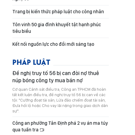
Trang bị kiến thức pháp luật cho công nhân
Tôn vinh 50 gia đình khuyết tật hạnh phúc
tiêu biểu
Kết nối nguồn lực cho đổi mới sáng tạo
PHÁP LUẬT
Đề nghị truy tố 56 bị can đòi nợ thuê
núp bóng công ty mua bán nợ
Cơ quan Cảnh sát điều tra, Công an TPHCM đã hoàn
tất kết luận điều tra, đề nghị truy tố 56 bị can về các
tội: "Cưỡng đoạt tài sản, Lừa đảo chiếm đoạt tài sản,
Đưa hối lộ hoặc Cho vay lãi nặng trong giao dịch dân
sự".
Công an phường Tân Định phá 2 vụ án ma túy
qua tuần tra