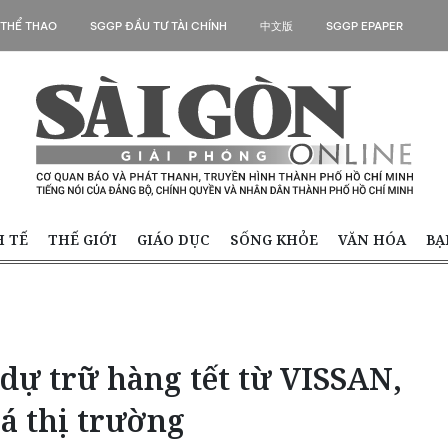
 THỂ THAO
SGGP ĐẦU TƯ TÀI CHÍNH
中文版
SGGP EPAPER
H TẾ
THẾ GIỚI
GIÁO DỤC
SỐNG KHỎE
VĂN HÓA
BẠ
dự trữ hàng tết từ VISSAN,
iá thị trường