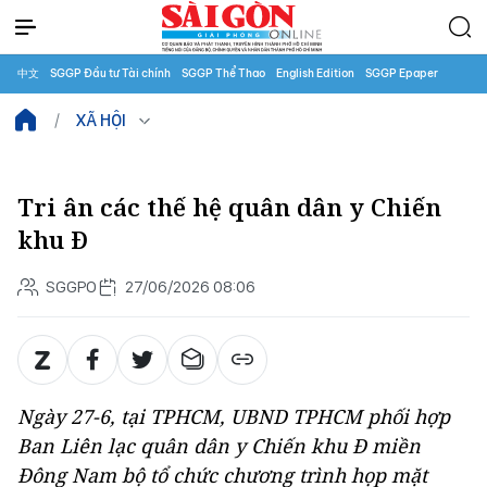
中文
SGGP Đầu tư Tài chính
SGGP Thể Thao
English Edition
SGGP Epaper
XÃ HỘI
Tri ân các thế hệ quân dân y Chiến
khu Đ
SGGPO
27/06/2026 08:06
Ngày 27-6, tại TPHCM, UBND TPHCM phối hợp
Ban Liên lạc quân dân y Chiến khu Đ miền
Đông Nam bộ tổ chức chương trình họp mặt