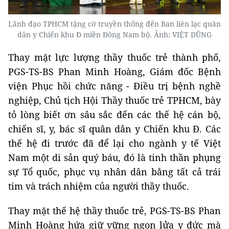
Lãnh đạo TPHCM tặng cờ truyền thống đến Ban liên lạc quân
dân y Chiến khu Đ miền Đông Nam bộ. Ảnh: VIỆT DŨNG
Thay mặt lực lượng thầy thuốc trẻ thành phố,
PGS-TS-BS Phan Minh Hoàng, Giám đốc Bệnh
viện Phục hồi chức năng - Điều trị bệnh nghề
nghiệp, Chủ tịch Hội Thầy thuốc trẻ TPHCM, bày
tỏ lòng biết ơn sâu sắc đến các thế hệ cán bộ,
chiến sĩ, y, bác sĩ quân dân y Chiến khu Đ. Các
thế hệ đi trước đã để lại cho ngành y tế Việt
Nam một di sản quý báu, đó là tinh thần phụng
sự Tổ quốc, phục vụ nhân dân bằng tất cả trái
tim và trách nhiệm của người thầy thuốc.
Thay mặt thế hệ thầy thuốc trẻ, PGS-TS-BS Phan
Minh Hoàng hứa giữ vững ngọn lửa y đức mà