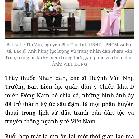
Bác sĩ Lê Thị Vân, nguyên Phó Chủ tịch UBND TPHCM và Đại
tá, Bác sĩ, Anh hùng lực lượng vũ trang nhân dân Phạm Văn
Trọng cùng ôn lại kỷ niệm trong thời gian phục vụ chiến đấu.
Ảnh: VIỆT DŨNG
Thầy thuốc Nhân dân, bác sĩ Huỳnh Văn Nhị,
Trưởng Ban Liên lạc quân dân y Chiến khu Đ
miền Đông Nam bộ chia sẻ, những hình ảnh ấy
đã trở thành ký ức sâu đậm, là một phần huyền
thoại trong lịch sử đấu tranh của dân tộc và
truyền thống ngành y tế Việt Nam.
Buổi họp mặt là dịp ôn lại một thời gian lao mà