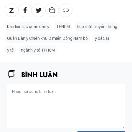
ban liên lạc quân dân y
TPHCM
họp mặt truyền thống
Quân Dân y Chiến khu Đ miền Đông Nam bộ
y bác sĩ
y tế
ngành y tế TPHCM
BÌNH LUẬN