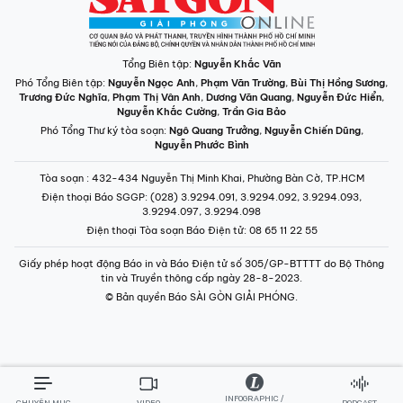
Tổng Biên tập:
Nguyễn Khắc Văn
Phó Tổng Biên tập:
Nguyễn Ngọc Anh
,
Phạm Văn Trường
,
Bùi Thị Hồng Sương
,
Trương Đức Nghĩa
,
Phạm Thị Vân Anh
,
Dương Văn Quang
,
Nguyễn Đức Hiển
,
Nguyễn Khắc Cường
,
Trần Gia Bảo
Phó Tổng Thư ký tòa soạn:
Ngô Quang Trưởng
,
Nguyễn Chiến Dũng
,
Nguyễn Phước Bình
Tòa soạn
: 432-434 Nguyễn Thị Minh Khai, Phường Bàn Cờ, TP.HCM
Điện thoại Báo SGGP
: (028) 3.9294.091, 3.9294.092, 3.9294.093,
3.9294.097, 3.9294.098
Điện thoại Tòa soạn Báo Điện tử
: 08 65 11 22 55
Giấy phép hoạt động Báo in và Báo Điện tử số 305/GP-BTTTT do Bộ Thông
tin và Truyền thông cấp ngày 28-8-2023.
© Bản quyền Báo SÀI GÒN GIẢI PHÓNG.
INFOGRAPHIC /
CHUYÊN MỤC
VIDEO
PODCAST