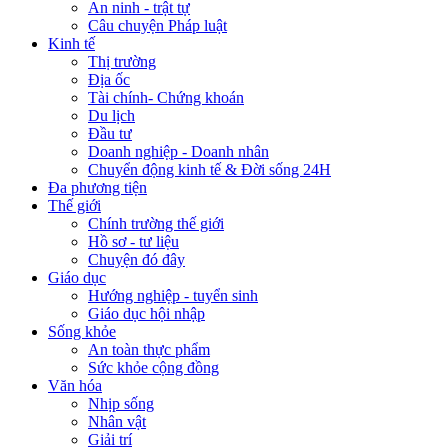
An ninh - trật tự
Câu chuyện Pháp luật
Kinh tế
Thị trường
Địa ốc
Tài chính- Chứng khoán
Du lịch
Đầu tư
Doanh nghiệp - Doanh nhân
Chuyển động kinh tế & Đời sống 24H
Đa phương tiện
Thế giới
Chính trường thế giới
Hồ sơ - tư liệu
Chuyện đó đây
Giáo dục
Hướng nghiệp - tuyển sinh
Giáo dục hội nhập
Sống khỏe
An toàn thực phẩm
Sức khỏe cộng đồng
Văn hóa
Nhịp sống
Nhân vật
Giải trí