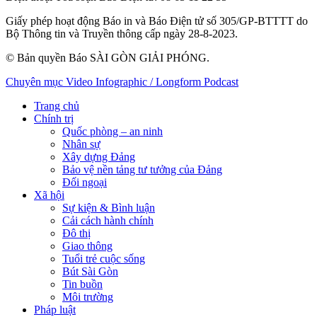
Giấy phép hoạt động Báo in và Báo Điện tử số 305/GP-BTTTT do
Bộ Thông tin và Truyền thông cấp ngày 28-8-2023.
© Bản quyền Báo SÀI GÒN GIẢI PHÓNG.
Chuyên mục
Video
Infographic / Longform
Podcast
Trang chủ
Chính trị
Quốc phòng – an ninh
Nhân sự
Xây dựng Đảng
Bảo vệ nền tảng tư tưởng của Đảng
Đối ngoại
Xã hội
Sự kiện & Bình luận
Cải cách hành chính
Đô thị
Giao thông
Tuổi trẻ cuộc sống
Bút Sài Gòn
Tin buồn
Môi trường
Pháp luật