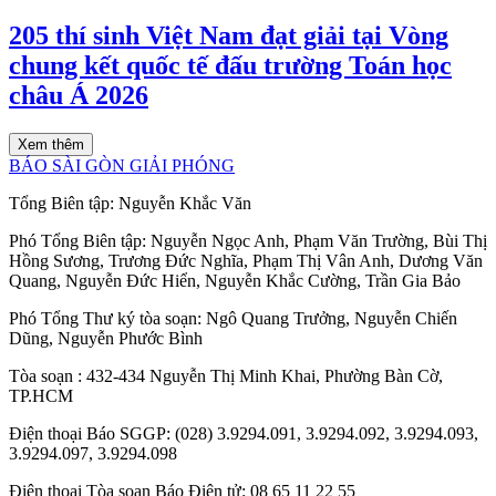
205 thí sinh Việt Nam đạt giải tại Vòng
chung kết quốc tế đấu trường Toán học
châu Á 2026
Xem thêm
BÁO SÀI GÒN GIẢI PHÓNG
Tổng Biên tập:
Nguyễn Khắc Văn
Phó Tổng Biên tập:
Nguyễn Ngọc Anh
,
Phạm Văn Trường
,
Bùi Thị
Hồng Sương
,
Trương Đức Nghĩa
,
Phạm Thị Vân Anh
,
Dương Văn
Quang
,
Nguyễn Đức Hiển
,
Nguyễn Khắc Cường
,
Trần Gia Bảo
Phó Tổng Thư ký tòa soạn:
Ngô Quang Trưởng
,
Nguyễn Chiến
Dũng
,
Nguyễn Phước Bình
Tòa soạn
: 432-434 Nguyễn Thị Minh Khai, Phường Bàn Cờ,
TP.HCM
Điện thoại Báo SGGP
: (028) 3.9294.091, 3.9294.092, 3.9294.093,
3.9294.097, 3.9294.098
Điện thoại Tòa soạn Báo Điện tử
: 08 65 11 22 55