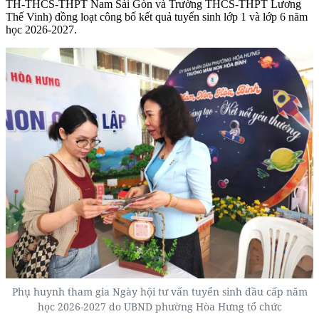
TH-THCS-THPT Nam Sài Gòn và Trường THCS-THPT Lương
Thế Vinh) đồng loạt công bố kết quả tuyển sinh lớp 1 và lớp 6 năm
học 2026-2027.
Phụ huynh tham gia Ngày hội tư vấn tuyển sinh đầu cấp năm
học 2026-2027 do UBND phường Hòa Hưng tổ chức