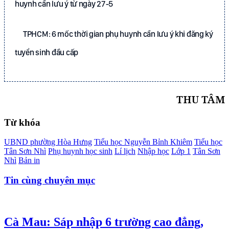
huynh cần lưu ý từ ngày 27-5
TPHCM: 6 mốc thời gian phụ huynh cần lưu ý khi đăng ký
tuyển sinh đầu cấp
THU TÂM
Từ khóa
UBND phường Hòa Hưng
Tiểu học Nguyễn Bỉnh Khiêm
Tiểu học
Tân Sơn Nhì
Phụ huynh học sinh
Lí lịch
Nhập học
Lớp 1
Tân Sơn
Nhì
Bản in
Tin cùng chuyên mục
Cà Mau: Sáp nhập 6 trường cao đẳng,