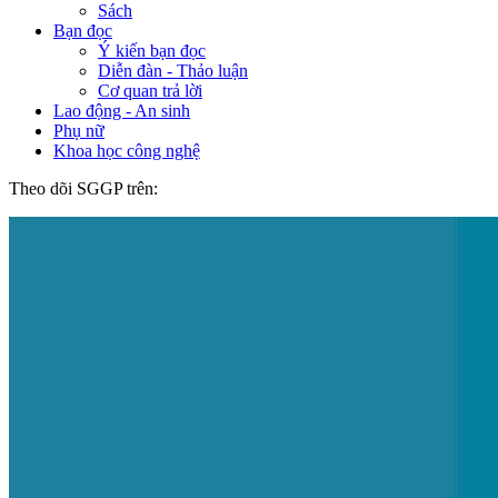
Sách
Bạn đọc
Ý kiến bạn đọc
Diễn đàn - Thảo luận
Cơ quan trả lời
Lao động - An sinh
Phụ nữ
Khoa học công nghệ
Theo dõi SGGP trên: