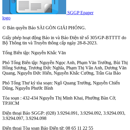
SGGP Epaper
logo
© Bản quyền Báo SÀI GÒN GIẢI PHÓNG.
Giấy phép hoạt động Báo in và Báo Điện tử số 305/GP-BTTTT do
Bộ Thông tin và Truyền thông cấp ngày 28-8-2023.
Tổng Biên tập:
Nguyễn Khắc Văn
Phó Tổng Biên tập:
Nguyễn Ngọc Anh
,
Phạm Văn Trường
,
Bùi Thị
Hồng Sương
,
Trương Đức Nghĩa
,
Phạm Thị Vân Anh
,
Dương Văn
Quang
,
Nguyễn Đức Hiển
,
Nguyễn Khắc Cường
,
Trần Gia Bảo
Phó Tổng Thư ký tòa soạn:
Ngô Quang Trưởng
,
Nguyễn Chiến
Dũng
,
Nguyễn Phước Bình
Tòa soạn : 432-434 Nguyễn Thị Minh Khai, Phường Bàn Cờ,
TP.HCM
Điện thoại Báo SGGP: (028) 3.9294.091, 3.9294.092, 3.9294.093,
3.9294.097, 3.9294.098
Điện thoại Tòa soạn Báo Điện tử: 08 65 11 22 55