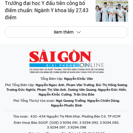
Trường đại học Y đầu tiên công bố
điểm chuẩn: Ngành Y khoa lấy 27,43
điểm
Xem thêm
Tổng Biên tập:
Nguyễn Khắc Văn
Phó Tổng Biên tập:
Nguyễn Ngọc Anh
,
Phạm Văn Trường
,
Bùi Thị Hồng Sương
,
Trương Đức Nghĩa
,
Phạm Thị Vân Anh
,
Dương Văn Quang
,
Nguyễn Đức Hiển
,
Nguyễn Khắc Cường
,
Trần Gia Bảo
Phó Tổng Thư ký tòa soạn:
Ngô Quang Trưởng
,
Nguyễn Chiến Dũng
,
Nguyễn Phước Bình
Tòa soạn
: 432-434 Nguyễn Thị Minh Khai, Phường Bàn Cờ, TP.HCM
Điện thoại Báo SGGP
: (028) 3.9294.091, 3.9294.092, 3.9294.093,
3.9294.097, 3.9294.098