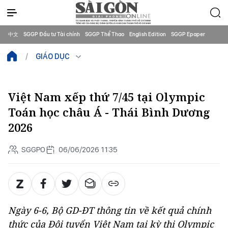
中文
SGGP Đầu tư Tài chính
SGGP Thể Thao
English Edition
SGGP Epaper
GIÁO DỤC
Việt Nam xếp thứ 7/45 tại Olympic
Toán học châu Á - Thái Bình Dương
2026
SGGPO
06/06/2026 11:35
Ngày 6-6, Bộ GD-ĐT thông tin về kết quả chính
thức của Đội tuyển Việt Nam tại kỳ thi Olympic