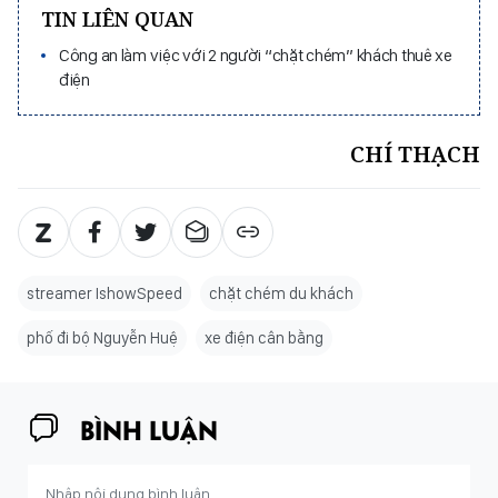
TIN LIÊN QUAN
Công an làm việc với 2 người “chặt chém” khách thuê xe
điện
CHÍ THẠCH
streamer IshowSpeed
chặt chém du khách
phố đi bộ Nguyễn Huệ
xe điện cân bằng
BÌNH LUẬN