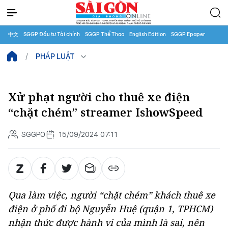
中文
SGGP Đầu tư Tài chính
SGGP Thể Thao
English Edition
SGGP Epaper
PHÁP LUẬT
Xử phạt người cho thuê xe điện
“chặt chém” streamer IshowSpeed
SGGPO
15/09/2024 07:11
Qua làm việc, người “chặt chém” khách thuê xe
điện ở phố đi bộ Nguyễn Huệ (quận 1, TPHCM)
nhận thức được hành vi của mình là sai, nên