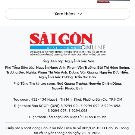
Xem thêm
Tổng Biên tập:
Nguyễn Khắc Văn
Phó Tổng Biên tập:
Nguyễn Ngọc Anh
,
Phạm Văn Trường
,
Bùi Thị Hồng Sương
,
Trương Đức Nghĩa
,
Phạm Thị Vân Anh
,
Dương Văn Quang
,
Nguyễn Đức Hiển
,
Nguyễn Khắc Cường
,
Trần Gia Bảo
Phó Tổng Thư ký tòa soạn:
Ngô Quang Trưởng
,
Nguyễn Chiến Dũng
,
Nguyễn Phước Bình
Tòa soạn
: 432-434 Nguyễn Thị Minh Khai, Phường Bàn Cờ, TP.HCM
Điện thoại Báo SGGP
: (028) 3.9294.091, 3.9294.092, 3.9294.093,
3.9294.097, 3.9294.098
Điện thoại Tòa soạn Báo Điện tử
: 08 65 11 22 55
Giấy phép hoạt động Báo in và Báo Điện tử số 305/GP-BTTTT do Bộ Thông
tin và Truyền thông cấp ngày 28-8-2023.