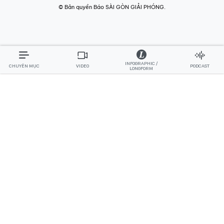
© Bản quyền Báo SÀI GÒN GIẢI PHÓNG.
INFOGRAPHIC /
CHUYÊN MỤC
VIDEO
PODCAST
LONGFORM