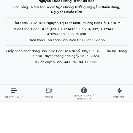
Nguyễn Khắc Cường
,
Trần Gia Bảo
Phó Tổng Thư ký tòa soạn:
Ngô Quang Trưởng
,
Nguyễn Chiến Dũng
,
Nguyễn Phước Bình
Tòa soạn
: 432-434 Nguyễn Thị Minh Khai, Phường Bàn Cờ, TP.HCM
Điện thoại Báo SGGP
: (028) 3.9294.091, 3.9294.092, 3.9294.093,
3.9294.097, 3.9294.098
Điện thoại Tòa soạn Báo Điện tử
: 08 65 11 22 55
Giấy phép hoạt động Báo in và Báo Điện tử số 305/GP-BTTTT do Bộ Thông
tin và Truyền thông cấp ngày 28-8-2023.
© Bản quyền Báo SÀI GÒN GIẢI PHÓNG.
INFOGRAPHIC /
CHUYÊN MỤC
VIDEO
PODCAST
LONGFORM