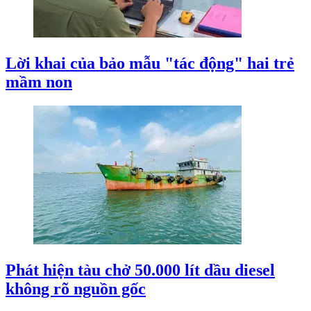
Lời khai của bảo mẫu "tác động" hai trẻ
mầm non
Phát hiện tàu chở 50.000 lít dầu diesel
không rõ nguồn gốc