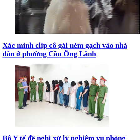
Xác minh clip cô gái ném gạch vào nhà
dân ở phường Cầu Ông Lãnh
Bộ Y tế đề nghị xử lý nghiêm vụ phòng