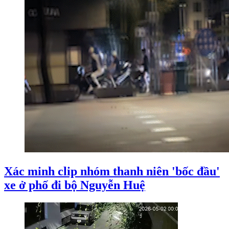
Xác minh clip nhóm thanh niên 'bốc đầu'
xe ở phố đi bộ Nguyễn Huệ