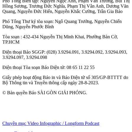
Phó Tổng Biên tập:
Nguyễn Ngọc Anh
,
Phạm Văn Trường
,
Bùi Thị
Hồng Sương
,
Trương Đức Nghĩa
,
Phạm Thị Vân Anh
,
Dương Văn
Quang
,
Nguyễn Đức Hiển
,
Nguyễn Khắc Cường
,
Trần Gia Bảo
Phó Tổng Thư ký tòa soạn:
Ngô Quang Trưởng
,
Nguyễn Chiến
Dũng
,
Nguyễn Phước Bình
Tòa soạn
: 432-434 Nguyễn Thị Minh Khai, Phường Bàn Cờ,
TP.HCM
Điện thoại Báo SGGP
: (028) 3.9294.091, 3.9294.092, 3.9294.093,
3.9294.097, 3.9294.098
Điện thoại Tòa soạn Báo Điện tử
: 08 65 11 22 55
Giấy phép hoạt động Báo in và Báo Điện tử số 305/GP-BTTTT do
Bộ Thông tin và Truyền thông cấp ngày 28-8-2023.
© Bản quyền Báo SÀI GÒN GIẢI PHÓNG.
Chuyên mục
Video
Infographic / Longform
Podcast