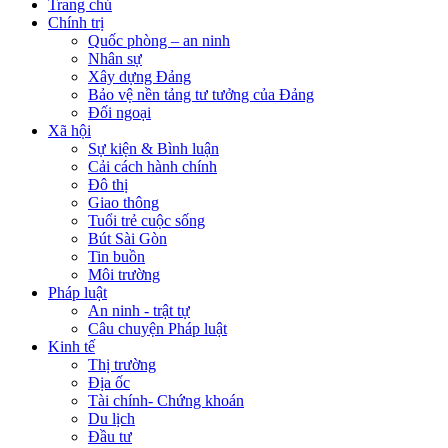
Trang chủ
Chính trị
Quốc phòng – an ninh
Nhân sự
Xây dựng Đảng
Bảo vệ nền tảng tư tưởng của Đảng
Đối ngoại
Xã hội
Sự kiện & Bình luận
Cải cách hành chính
Đô thị
Giao thông
Tuổi trẻ cuộc sống
Bút Sài Gòn
Tin buồn
Môi trường
Pháp luật
An ninh - trật tự
Câu chuyện Pháp luật
Kinh tế
Thị trường
Địa ốc
Tài chính- Chứng khoán
Du lịch
Đầu tư