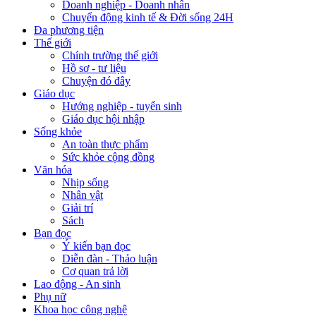
Doanh nghiệp - Doanh nhân
Chuyển động kinh tế & Đời sống 24H
Đa phương tiện
Thế giới
Chính trường thế giới
Hồ sơ - tư liệu
Chuyện đó đây
Giáo dục
Hướng nghiệp - tuyển sinh
Giáo dục hội nhập
Sống khỏe
An toàn thực phẩm
Sức khỏe cộng đồng
Văn hóa
Nhịp sống
Nhân vật
Giải trí
Sách
Bạn đọc
Ý kiến bạn đọc
Diễn đàn - Thảo luận
Cơ quan trả lời
Lao động - An sinh
Phụ nữ
Khoa học công nghệ