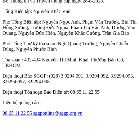
Bộ Thông tin và Truyền thông cấp ngày 28-8-2023.
Tổng Biên tập:
Nguyễn Khắc Văn
Phó Tổng Biên tập:
Nguyễn Ngọc Anh
,
Phạm Văn Trường
,
Bùi Thị
Hồng Sương
,
Trương Đức Nghĩa
,
Phạm Thị Vân Anh
,
Dương Văn
Quang
,
Nguyễn Đức Hiển
,
Nguyễn Khắc Cường
,
Trần Gia Bảo
Phó Tổng Thư ký tòa soạn:
Ngô Quang Trưởng
,
Nguyễn Chiến
Dũng
,
Nguyễn Phước Bình
Tòa soạn : 432-434 Nguyễn Thị Minh Khai, Phường Bàn Cờ,
TP.HCM
Điện thoại Báo SGGP: (028) 3.9294.091, 3.9294.092, 3.9294.093,
3.9294.097, 3.9294.098
Điện thoại Tòa soạn Báo Điện tử: 08 65 11 22 55
Liên hệ quảng cáo :
08 65 11 22 55
sggponline@sggp.org.vn