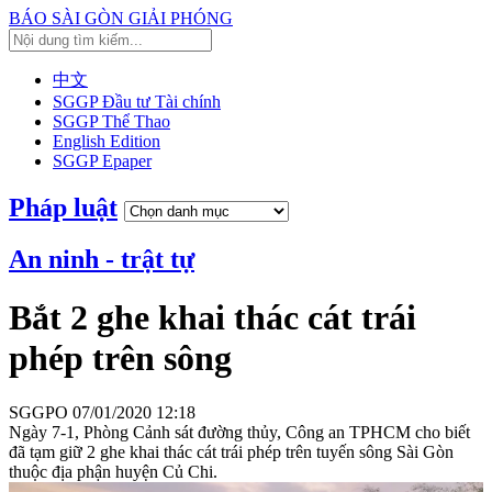
BÁO SÀI GÒN GIẢI PHÓNG
中文
SGGP Đầu tư Tài chính
SGGP Thể Thao
English Edition
SGGP Epaper
Pháp luật
An ninh - trật tự
Bắt 2 ghe khai thác cát trái
phép trên sông
SGGPO
07/01/2020 12:18
Ngày 7-1, Phòng Cảnh sát đường thủy, Công an TPHCM cho biết
đã tạm giữ 2 ghe khai thác cát trái phép trên tuyến sông Sài Gòn
thuộc địa phận huyện Củ Chi.