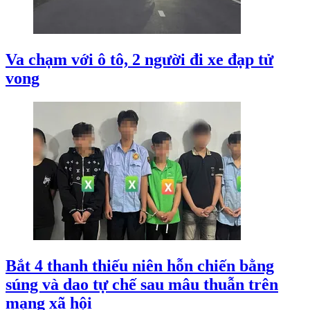
Va chạm với ô tô, 2 người đi xe đạp tử
vong
Bắt 4 thanh thiếu niên hỗn chiến bằng
súng và dao tự chế sau mâu thuẫn trên
mạng xã hội