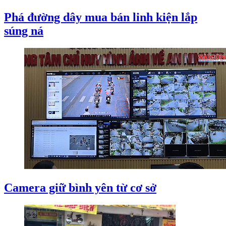
Phá đường dây mua bán linh kiện lắp
súng ná
Camera giữ bình yên từ cơ sở