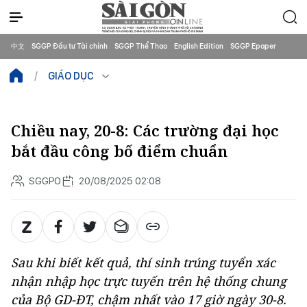
中文
SGGP Đầu tư Tài chính
SGGP Thể Thao
English Edition
SGGP Epaper
GIÁO DỤC
Chiều nay, 20-8: Các trường đại học
bắt đầu công bố điểm chuẩn
SGGPO
20/08/2025 02:08
Sau khi biết kết quả, thí sinh trúng tuyển xác
nhận nhập học trực tuyến trên hệ thống chung
của Bộ GD-ĐT, chậm nhất vào 17 giờ ngày 30-8.