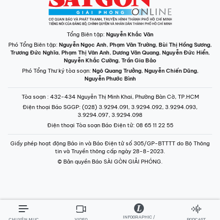
Tổng Biên tập:
Nguyễn Khắc Văn
Phó Tổng Biên tập:
Nguyễn Ngọc Anh
,
Phạm Văn Trường
,
Bùi Thị Hồng Sương
,
Trương Đức Nghĩa
,
Phạm Thị Vân Anh
,
Dương Văn Quang
,
Nguyễn Đức Hiển
,
Nguyễn Khắc Cường
,
Trần Gia Bảo
Phó Tổng Thư ký tòa soạn:
Ngô Quang Trưởng
,
Nguyễn Chiến Dũng
,
Nguyễn Phước Bình
Tòa soạn
: 432-434 Nguyễn Thị Minh Khai, Phường Bàn Cờ, TP.HCM
Điện thoại Báo SGGP
: (028) 3.9294.091, 3.9294.092, 3.9294.093,
3.9294.097, 3.9294.098
Điện thoại Tòa soạn Báo Điện tử
: 08 65 11 22 55
Giấy phép hoạt động Báo in và Báo Điện tử số 305/GP-BTTTT do Bộ Thông
tin và Truyền thông cấp ngày 28-8-2023.
© Bản quyền Báo SÀI GÒN GIẢI PHÓNG.
INFOGRAPHIC /
CHUYÊN MỤC
VIDEO
PODCAST