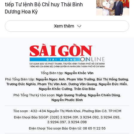
tiếp Tư lệnh Bộ Chỉ huy Thái Bình
Dương Hoa Kỳ
Xem thêm
Tổng Biên tập:
Nguyễn Khắc Văn
Phó Tổng Biên tập:
Nguyễn Ngọc Anh
,
Phạm Văn Trường
,
Bùi Thị Hồng Sương
,
Trương Đức Nghĩa
,
Phạm Thị Vân Anh
,
Dương Văn Quang
,
Nguyễn Đức Hiển
,
Nguyễn Khắc Cường
,
Trần Gia Bảo
Phó Tổng Thư ký tòa soạn:
Ngô Quang Trưởng
,
Nguyễn Chiến Dũng
,
Nguyễn Phước Bình
Tòa soạn
: 432-434 Nguyễn Thị Minh Khai, Phường Bàn Cờ, TP.HCM
Điện thoại Báo SGGP
: (028) 3.9294.091, 3.9294.092, 3.9294.093,
3.9294.097, 3.9294.098
Điện thoại Tòa soạn Báo Điện tử
: 08 65 11 22 55