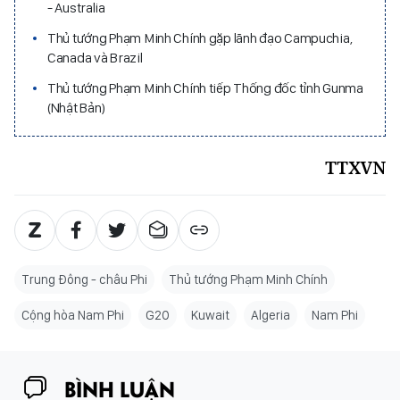
- Australia
Thủ tướng Phạm Minh Chính gặp lãnh đạo Campuchia,
Canada và Brazil
Thủ tướng Phạm Minh Chính tiếp Thống đốc tỉnh Gunma
(Nhật Bản)
TTXVN
Trung Đông - châu Phi
Thủ tướng Phạm Minh Chính
Cộng hòa Nam Phi
G20
Kuwait
Algeria
Nam Phi
BÌNH LUẬN