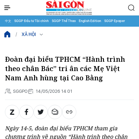
中文
SGGP Đầu tư Tài chính
SGGP Thể Thao
English Edition
SGGP Epaper
XÃ HỘI
Đoàn đại biểu TPHCM “Hành trình
theo chân Bác” tri ân các Mẹ Việt
Nam Anh hùng tại Cao Bằng
SGGPO
14/05/2026 14:01
Ngày 14-5, đoàn đại biểu TPHCM tham gia
chương trình về nguồn “Hành trình theo chân