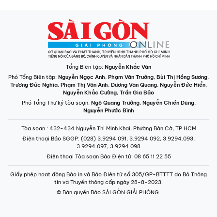
Tổng Biên tập:
Nguyễn Khắc Văn
Phó Tổng Biên tập:
Nguyễn Ngọc Anh
,
Phạm Văn Trường
,
Bùi Thị Hồng Sương
,
Trương Đức Nghĩa
,
Phạm Thị Vân Anh
,
Dương Văn Quang
,
Nguyễn Đức Hiển
,
Nguyễn Khắc Cường
,
Trần Gia Bảo
Phó Tổng Thư ký tòa soạn:
Ngô Quang Trưởng
,
Nguyễn Chiến Dũng
,
Nguyễn Phước Bình
Tòa soạn
: 432-434 Nguyễn Thị Minh Khai, Phường Bàn Cờ, TP.HCM
Điện thoại Báo SGGP
: (028) 3.9294.091, 3.9294.092, 3.9294.093,
3.9294.097, 3.9294.098
Điện thoại Tòa soạn Báo Điện tử
: 08 65 11 22 55
Giấy phép hoạt động Báo in và Báo Điện tử số 305/GP-BTTTT do Bộ Thông
tin và Truyền thông cấp ngày 28-8-2023.
© Bản quyền Báo SÀI GÒN GIẢI PHÓNG.