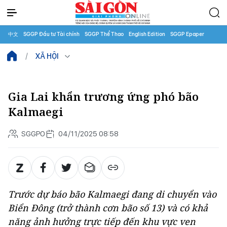
中文
SGGP Đầu tư Tài chính
SGGP Thể Thao
English Edition
SGGP Epaper
XÃ HỘI
Gia Lai khẩn trương ứng phó bão
Kalmaegi
SGGPO
04/11/2025 08:58
Trước dự báo bão Kalmaegi đang di chuyển vào
Biển Đông (trở thành cơn bão số 13) và có khả
năng ảnh hưởng trực tiếp đến khu vực ven