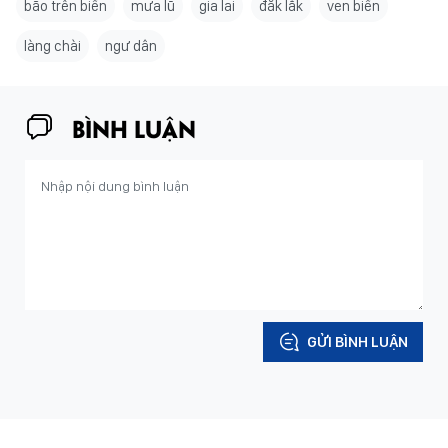
bão trên biển
mưa lũ
gia lai
đăk lắk
ven biển
làng chài
ngư dân
BÌNH LUẬN
GỬI BÌNH LUẬN