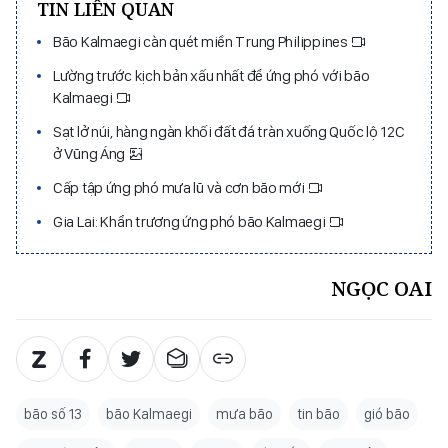
TIN LIÊN QUAN
Bão Kalmaegi càn quét miền Trung Philippines
Lường trước kịch bản xấu nhất để ứng phó với bão
Kalmaegi
Sạt lở núi, hàng ngàn khối đất đá tràn xuống Quốc lộ 12C
ở Vũng Áng
Cấp tập ứng phó mưa lũ và cơn bão mới
Gia Lai: Khẩn trương ứng phó bão Kalmaegi
NGỌC OAI
bão số 13
bão Kalmaegi
mưa bão
tin bão
gió bão