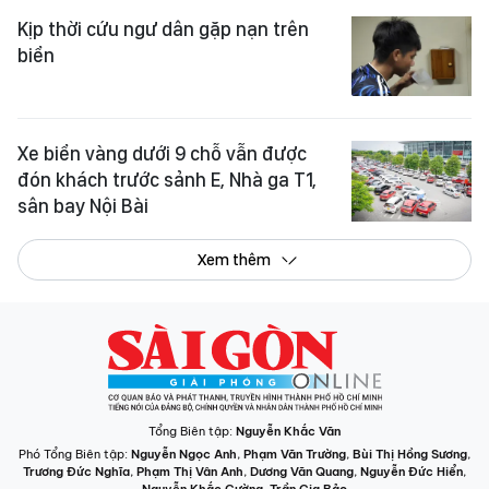
Kịp thời cứu ngư dân gặp nạn trên
biển
Xe biển vàng dưới 9 chỗ vẫn được
đón khách trước sảnh E, Nhà ga T1,
sân bay Nội Bài
Xem thêm
Tổng Biên tập:
Nguyễn Khắc Văn
Phó Tổng Biên tập:
Nguyễn Ngọc Anh
,
Phạm Văn Trường
,
Bùi Thị Hồng Sương
,
Trương Đức Nghĩa
,
Phạm Thị Vân Anh
,
Dương Văn Quang
,
Nguyễn Đức Hiển
,
Nguyễn Khắc Cường
,
Trần Gia Bảo