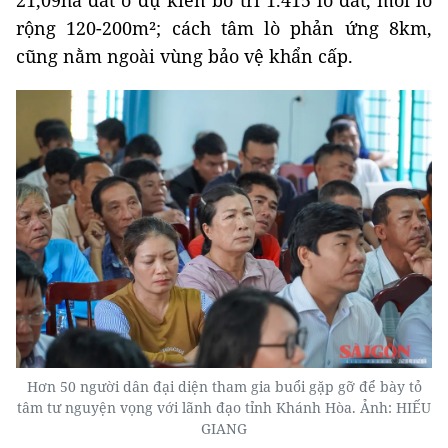
21,09ha đất ở dự kiến bố trí 1.415 lô đất, mỗi lô
rộng 120-200m²; cách tâm lò phản ứng 8km,
cũng nằm ngoài vùng bảo vệ khẩn cấp.
Hơn 50 người dân đại diện tham gia buổi gặp gỡ để bày tỏ
tâm tư nguyện vọng với lãnh đạo tỉnh Khánh Hòa. Ảnh: HIẾU
GIANG