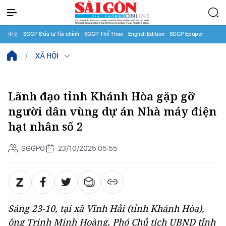
中文
SGGP Đầu tư Tài chính
SGGP Thể Thao
English Edition
SGGP Epaper
XÃ HỘI
Lãnh đạo tỉnh Khánh Hòa gặp gỡ
người dân vùng dự án Nhà máy điện
hạt nhân số 2
SGGPO
23/10/2025 05:55
Sáng 23-10, tại xã Vĩnh Hải (tỉnh Khánh Hòa),
ông Trịnh Minh Hoàng, Phó Chủ tịch UBND tỉnh