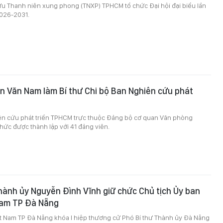
ựu Thanh niên xung phong (TNXP) TPHCM tổ chức Đại hội đại biểu lần
2026-2031.
n Văn Nam làm Bí thư Chi bộ Ban Nghiên cứu phát
ên cứu phát triển TPHCM trực thuộc Đảng bộ cơ quan Văn phòng
hức được thành lập với 41 đảng viên.
hành ủy Nguyễn Đình Vĩnh giữ chức Chủ tịch Ủy ban
am TP Đà Nẵng
t Nam TP Đà Nẵng khóa I hiệp thương cử Phó Bí thư Thành ủy Đà Nẵng