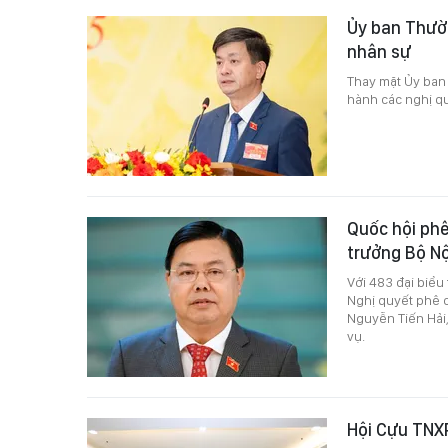
Ủy ban Thườn
nhân sự
Thay mặt Ủy ban
hành các nghị q
Quốc hội phê
trưởng Bộ Nộ
Với 483 đại biểu
Nghị quyết phê 
Nguyễn Tiến Hải
vụ.
Hội Cựu TNX