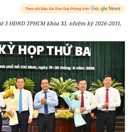
Theo dõi Báo Sài Gòn Giải Phóng trên
 thứ 3 HĐND TPHCM khóa XI, nhiệm kỳ 2026-2031,