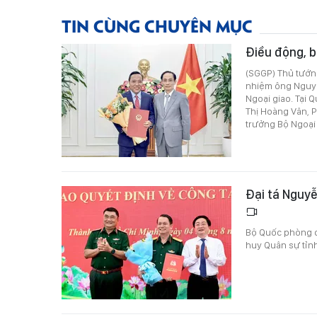
TIN CÙNG CHUYÊN MỤC
Điều động, b
(SGGP) Thủ tướn
nhiệm ông Nguyễ
Ngoại giao. Tại
Thị Hoàng Vân, 
trưởng Bộ Ngoại 
Đại tá Nguy
Bộ Quốc phòng q
huy Quân sự tỉn