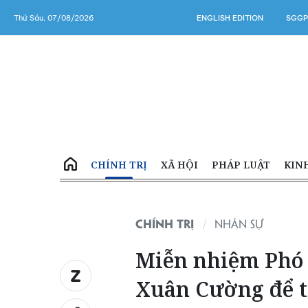
Thứ Sáu, 07/08/2026
ENGLISH EDITION
SGGP
CHÍNH TRỊ
XÃ HỘI
PHÁP LUẬT
KIN
CHÍNH TRỊ
NHÂN SỰ
Miễn nhiệm Phó
Xuân Cường để t