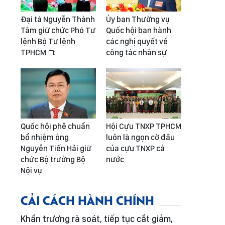
Đại tá Nguyễn Thành
Ủy ban Thường vụ
Tâm giữ chức Phó Tư
Quốc hội ban hành
lệnh Bộ Tư lệnh
các nghị quyết về
TPHCM
công tác nhân sự
Quốc hội phê chuẩn
Hội Cựu TNXP TPHCM
bổ nhiệm ông
luôn là ngọn cờ đầu
Nguyễn Tiến Hải giữ
của cựu TNXP cả
chức Bộ trưởng Bộ
nước
Nội vụ
CẢI CÁCH HÀNH CHÍNH
Khẩn trương rà soát, tiếp tục cắt giảm,