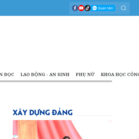
N ĐỌC
LAO ĐỘNG - AN SINH
PHỤ NỮ
KHOA HỌC CÔN
XÂY DỰNG ĐẢNG