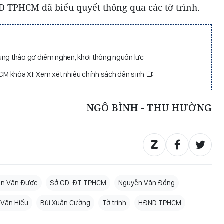
D TPHCM đã biểu quyết thông qua các tờ trình.
ung tháo gỡ điểm nghẽn, khơi thông nguồn lực
M khóa XI: Xem xét nhiều chính sách dân sinh
NGÔ BÌNH - THU HƯỜNG
n Văn Được
Sở GD-ĐT TPHCM
Nguyễn Văn Đồng
Văn Hiếu
Bùi Xuân Cường
Tờ trình
HĐND TPHCM