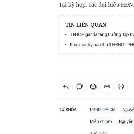
Tại kỳ họp, các đại biểu HĐN
TIN LIÊN QUAN
TPHCM giữ đà tăng trưởng, tập tr
Khai mạc kỳ họp thứ 3 HĐND TPHC
TỪ KHÓA
UBND TPHCM
Nguyễ
Miễn nhiệm
Nguyễn 
Thôi việc