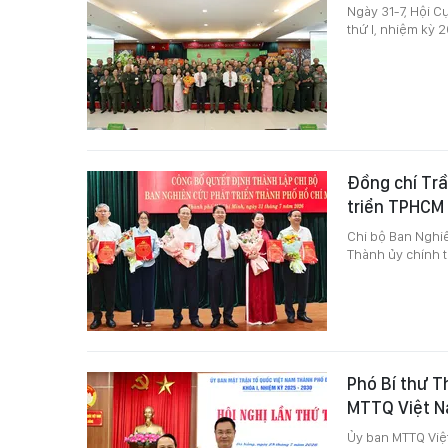
Ngày 31-7, Hội C
thứ I, nhiệm kỳ 
Đồng chí Trầ
triển TPHCM
Chi bộ Ban Nghi
Thành ủy chính t
Phó Bí thư T
MTTQ Việt N
Ủy ban MTTQ Việ