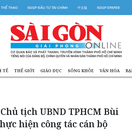
 THỂ THAO
SGGP ĐẦU TƯ TÀI CHÍNH
中文版
SGGP EPAPER
H TẾ
THẾ GIỚI
GIÁO DỤC
SỐNG KHỎE
VĂN HÓA
BẠ
 Chủ tịch UBND TPHCM Bùi
hực hiện công tác cán bộ