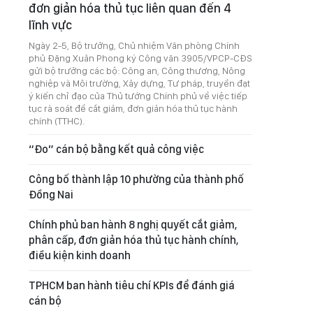
đơn giản hóa thủ tục liên quan đến 4
lĩnh vực
Ngày 2-5, Bộ trưởng, Chủ nhiệm Văn phòng Chính
phủ Đặng Xuân Phong ký Công văn 3905/VPCP-CĐS
gửi bộ trưởng các bộ: Công an, Công thương, Nông
nghiệp và Môi trường, Xây dựng, Tư pháp, truyền đạt
ý kiến chỉ đạo của Thủ tướng Chính phủ về việc tiếp
tục rà soát để cắt giảm, đơn giản hóa thủ tục hành
chính (TTHC).
“Đo” cán bộ bằng kết quả công việc
Công bố thành lập 10 phường của thành phố
Đồng Nai
Chính phủ ban hành 8 nghị quyết cắt giảm,
phân cấp, đơn giản hóa thủ tục hành chính,
điều kiện kinh doanh
TPHCM ban hành tiêu chí KPIs để đánh giá
cán bộ