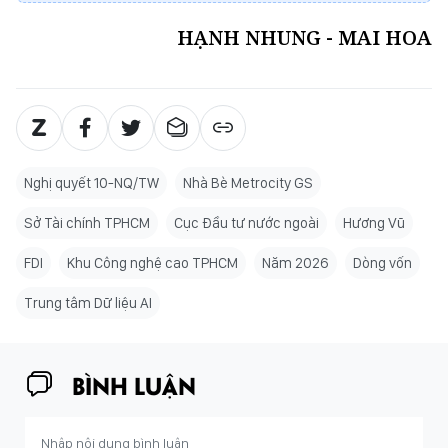
HẠNH NHUNG - MAI HOA
Nghị quyết 10-NQ/TW
Nhà Bè Metrocity GS
Sở Tài chính TPHCM
Cục Đầu tư nước ngoài
Hương Vũ
FDI
Khu Công nghệ cao TPHCM
Năm 2026
Dòng vốn
Trung tâm Dữ liệu AI
BÌNH LUẬN