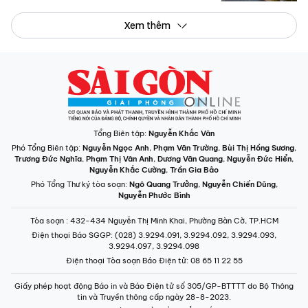
Xem thêm
Tổng Biên tập:
Nguyễn Khắc Văn
Phó Tổng Biên tập:
Nguyễn Ngọc Anh
,
Phạm Văn Trường
,
Bùi Thị Hồng Sương
,
Trương Đức Nghĩa
,
Phạm Thị Vân Anh
,
Dương Văn Quang
,
Nguyễn Đức Hiển
,
Nguyễn Khắc Cường
,
Trần Gia Bảo
Phó Tổng Thư ký tòa soạn:
Ngô Quang Trưởng
,
Nguyễn Chiến Dũng
,
Nguyễn Phước Bình
Tòa soạn
: 432-434 Nguyễn Thị Minh Khai, Phường Bàn Cờ, TP.HCM
Điện thoại Báo SGGP
: (028) 3.9294.091, 3.9294.092, 3.9294.093,
3.9294.097, 3.9294.098
Điện thoại Tòa soạn Báo Điện tử
: 08 65 11 22 55
Giấy phép hoạt động Báo in và Báo Điện tử số 305/GP-BTTTT do Bộ Thông
tin và Truyền thông cấp ngày 28-8-2023.