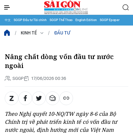
中文
SGGP Đầu tư Tài chính
SGGP Thể Thao
English Edition
SGGP Epaper
KINH TẾ
ĐẦU TƯ
Nâng chất dòng vốn đầu tư nước
ngoài
SGGP
17/06/2026 00:36
Theo Nghị quyết 10-NQ/TW ngày 8-6 của Bộ
Chính trị về phát triển kinh tế có vốn đầu tư
nước ngoài, định hướng mới của Việt Nam